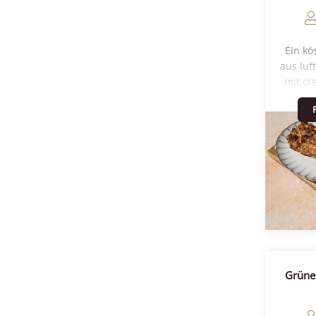
Ein kö
aus luf
mit cr
Kuhkä
werd
arom
Henri
Blüten
einer 
die p
h
Grünes