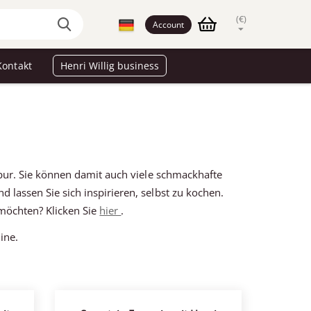
(€)
Account
Kontakt
Henri Willig business
h pur. Sie können damit auch viele schmackhafte
d lassen Sie sich inspirieren, selbst zu kochen.
 möchten? Klicken Sie
hier
.
line.