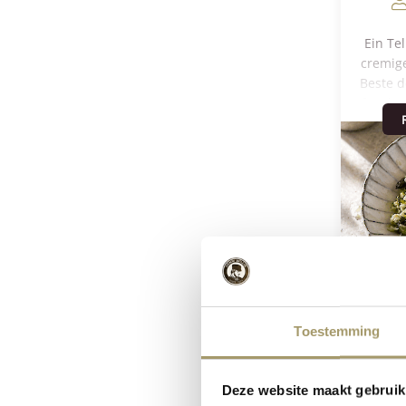
Ein Tel
cremige
Beste d
frische
Basi
leicht
währ
Risot
milden
Henri 
ergänz
zugle
perf
Ab
beson
Toestemming
Or
Hackfl
Deze website maakt gebruik