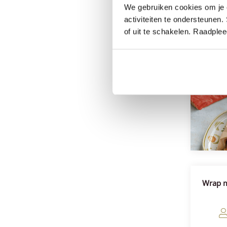
We gebruiken cookies om je e
activiteiten te ondersteunen.
Lus
of uit te schakelen. Raadple
geschm
asiati
würzig
pikan
Hen
Krautsa
Balanc
erfris
Geric
Wrap m