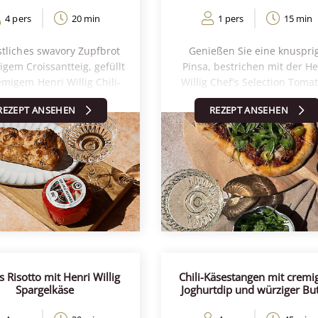
4 pers
20 min
1 pers
15 min
stliches swavory Zupfbrot
Genießen Sie eine knuspri
tigem Croissantteig, gefüllt
Pinsa, bestrichen mit der He
emigem Henri Willig Chili-
Willig Chef's Selection Toma
se. Die Croissantstücke
Tapenade und verfeinert m
REZEPT ANSEHEN
REZEPT ANSEHEN
en zusammen mit einer
cremigem Henri Willig Jun
atischen Mischung aus
Ziegenkäse. Belegt mit fris
 Willig Niederländischem
Rucola, Oliven und
honig und Chiliflocken in
sonnengetrockneten Tomaten
Kastenform gebacken – für
eine aromatische mediterr
erfekte Balance aus süß,
Kombination.
erzhaft und würzig.
 Risotto mit Henri Willig
Chili-Käsestangen mit crem
Spargelkäse
Joghurtdip und würziger But