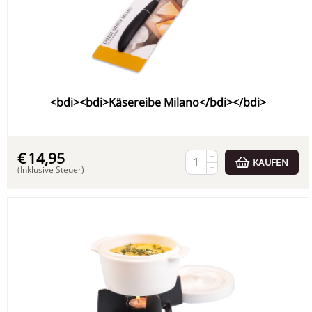
<bdi><bdi>Käsereibe Milano</bdi></bdi>
€
14,95
+
KAUFEN
−
(Inklusive Steuer)