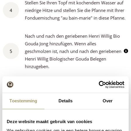
Stellen Sie Ihren Topf mit kochendem Wasser auf
4
niedrige Hitze und stellen Sie die Pfanne mit Ihrer
Fonduemischung "au bain-marie" in diese Pfanne.
Nach und nach den geriebenen Henri Willig Bio
Gouda Jong hinzufügen. Wenn alles
5
geschmolzen ist, nach und nach den geriebenen
Henri Willig Biologischer Gouda Belegen
hinzugeben.
Dann einen Deckel auf die Pfanne legen und
6
zwischendurch mit einem Spatel umrühren. Dies
etwa 30 Minuten lang erhitzen lassen.
Toestemming
Details
Over
Zum Schluss noch den Saft der Zitrone dazugeben
7
Deze website maakt gebruik van cookies
und fertig ist das Käsefondue.
We gebruiken cookies om je een betere browse ervaring