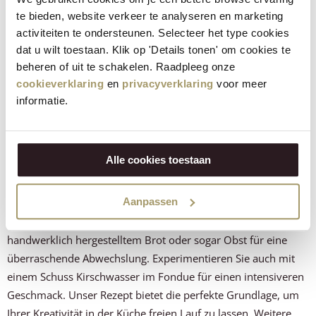
te bieden, website verkeer te analyseren en marketing
Servieren Sie es mit Ihrem Lieblingsgemüse,
activiteiten te ondersteunen. Selecteer het type cookies
8
Aufschnitt und Brot und genießen Sie dieses
dat u wilt toestaan. Klik op 'Details tonen' om cookies te
festliche Käsefondue.
beheren of uit te schakelen. Raadpleeg onze
cookieverklaring
en
privacyverklaring
voor meer
informatie.
Machen Sie Ihr eigenes Bio-
Käsefondue
Alle cookies toestaan
Genießen Sie die reichhaltigen Aromen unseres Bio-
Aanpassen
Käsefondues. Perfekt für jede Gelegenheit! Variieren Sie mit
verschiedenen Dippern wie knackigem Gemüse,
handwerklich hergestelltem Brot oder sogar Obst für eine
überraschende Abwechslung. Experimentieren Sie auch mit
einem Schuss Kirschwasser im Fondue für einen intensiveren
Geschmack. Unser Rezept bietet die perfekte Grundlage, um
Ihrer Kreativität in der Küche freien Lauf zu lassen. Weitere