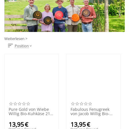
Weiterlesen >
Position
Pure Gold von Wiebe
Fabulous Fenugreek
Willig Bio-Kuhkäse 210
von Jacob Willig Bio-
Gramm
Kuhkäse 210 Gramm
13,95
€
13,95
€