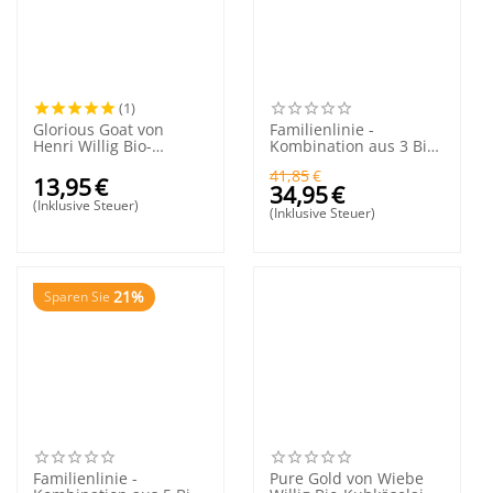
(1)
Glorious Goat von
Familienlinie -
Henri Willig Bio-
Kombination aus 3 Bio-
Ziegenkäse 210 Gramm
Käsesorten
41,85
€
13,95
€
34,95
€
(Inklusive Steuer)
(Inklusive Steuer)
21%
Sparen Sie
Familienlinie -
Pure Gold von Wiebe