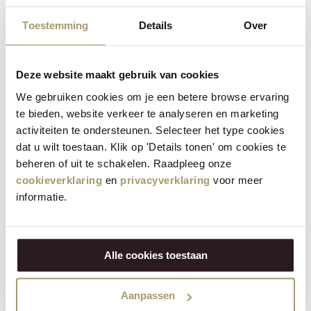
Toestemming
Details
Over
Deze website maakt gebruik van cookies
We gebruiken cookies om je een betere browse ervaring
te bieden, website verkeer te analyseren en marketing
Tremendous Truffle
Glorious Goat von
von Martin Willig Bio-
Henri Willig Bio-
activiteiten te ondersteunen. Selecteer het type cookies
Kuhkäselaib 50+
Ziegenkäselaib 50+
dat u wilt toestaan. Klik op 'Details tonen' om cookies te
239,95
€
259,95
€
beheren of uit te schakelen. Raadpleeg onze
(Inklusive Steuer)
(Inklusive Steuer)
cookieverklaring
en
privacyverklaring
voor meer
informatie.
Qualitätskäse
Bei Henri Willig steht die Qualität im Vordergrund. Unsere
Alle cookies toestaan
Käsesorten werden aus der Milch von Kühen, Ziegen und
Schafen hergestellt, welche mit Sorgfalt gepflegt und
Aanpassen
nachhaltig bewirtschaftet werden. Um Ihnen einen