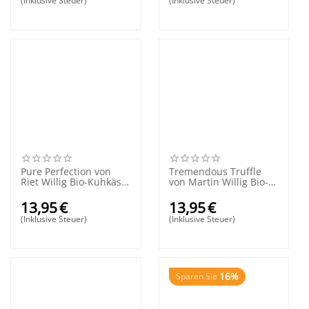
(Inklusive Steuer)
(Inklusive Steuer)
Pure Perfection von
Tremendous Truffle
Riet Willig Bio-Kuhkäse
von Martin Willig Bio-
200 Gramm
Kuhkäse 210 Gramm
13,95
€
13,95
€
(Inklusive Steuer)
(Inklusive Steuer)
16%
Sparen Sie