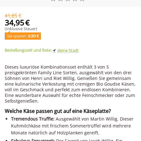
41,85
€
34,95
€
(Inklusive Steuer)
Sie sparen: 
6,90
 €
Bestellungszeit und Rate:
deine Stadt
Dieses luxuriöse Kombinationsset enthält 3 von 5
preisgekrönten Family Line Sorten, ausgewählt von den drei
Söhnen von Henri und Riet Willig. Genießen Sie gemeinsam
eine kulinarische Verkostung mit cremigen Bio Goudse Käsen,
voll im Geschmack und perfekt zum endlosen Kombinieren.
Eine wunderbare Auswahl für echte Feinschmecker oder zum
Selbstgenießen.
Welche Käse passen gut auf eine Käseplatte?
Tremendous Truffle:
Ausgewählt von Martin Willig. Dieser
Kuhmilchkäse mit frischem Sommertrüffel wird mehrere
Monate natürlich auf Holzplanken gereift.
Fabulous Fenugreek:
Der Favorit von Jacob Willig. Ein