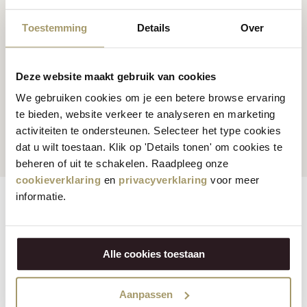
Premium
Käse
Rezepte
Toestemming
Details
Over
Deze website maakt gebruik van cookies
Kunden bewerten uns
We gebruiken cookies om je een betere browse ervaring
durchschnittlich
te bieden, website verkeer te analyseren en marketing
Globale Sendungen
bewertet mit 9.5
activiteiten te ondersteunen. Selecteer het type cookies
dat u wilt toestaan. Klik op 'Details tonen' om cookies te
beheren of uit te schakelen. Raadpleeg onze
cookieverklaring
en
privacyverklaring
voor meer
informatie.
Zutaten
Features
Reviews
Other information
Klicken Sie auf die Produkte unten, um zu den
Nährwertinformationen zu gelangen:
Alle cookies toestaan
Tremendous Truffle von Martin Willig Bio-Kuhmilchkäse 210
Gramm
Aanpassen
Fabulous Fenugreek von Jacob Willig Bio-Kuhmilchkäse 210