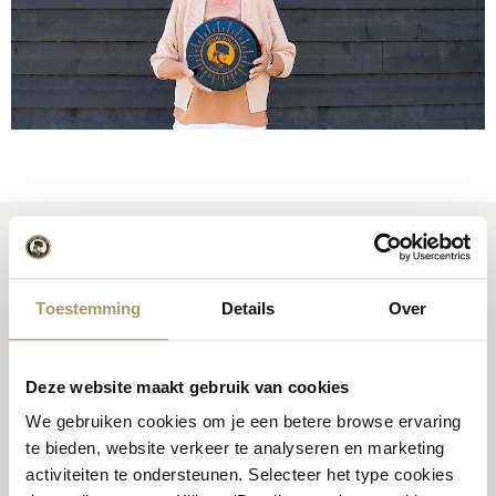
Pure Gold by Wiebe Willig
Toestemming
Details
Over
Die preisgekrönte Pure Gold wird von Wiebe Willig
ausgewählt. Dieser Premium-Kuhkäse reifte mehrere Monate
Deze website maakt gebruik van cookies
lang und hat einen herzhaften Geschmack. Intensiv reichhaltig
We gebruiken cookies om je een betere browse ervaring
mit einem süßen Unterton.
te bieden, website verkeer te analyseren en marketing
Wiebe Willig leitet in der zweiten Generation den
activiteiten te ondersteunen. Selecteer het type cookies