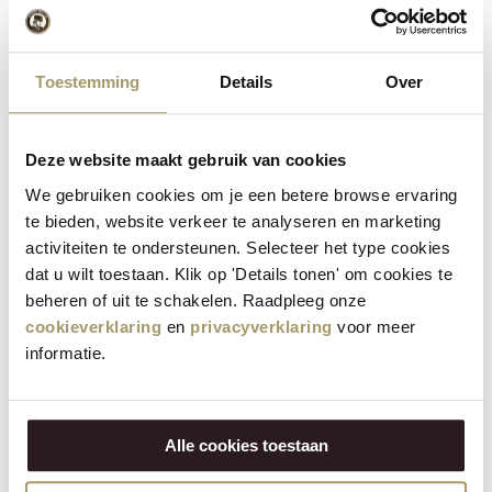
Toestemming
Details
Over
Deze website maakt gebruik van cookies
We gebruiken cookies om je een betere browse ervaring
te bieden, website verkeer te analyseren en marketing
(5)
activiteiten te ondersteunen. Selecteer het type cookies
Henri Willig Honig-
Henri Willig Knusprige
Senf-Waffeln
Käseplätzchen
dat u wilt toestaan. Klik op 'Details tonen' om cookies te
beheren of uit te schakelen. Raadpleeg onze
3,95
€
3,95
€
(Inklusive Steuer)
(Inklusive Steuer)
cookieverklaring
en
privacyverklaring
voor meer
informatie.
Alle cookies toestaan