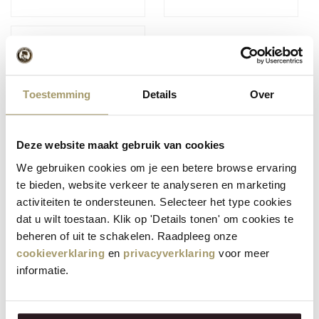
Toestemming
Details
Over
Deze website maakt gebruik van cookies
(1)
Henri Willig
We gebruiken cookies om je een betere browse ervaring
Kletzenbrot Früchte
Nüsse
te bieden, website verkeer te analyseren en marketing
6,95
€
activiteiten te ondersteunen. Selecteer het type cookies
(Inklusive Steuer)
dat u wilt toestaan. Klik op 'Details tonen' om cookies te
beheren of uit te schakelen. Raadpleeg onze
cookieverklaring
en
privacyverklaring
voor meer
informatie.
Beliebt in dieser Kategorie