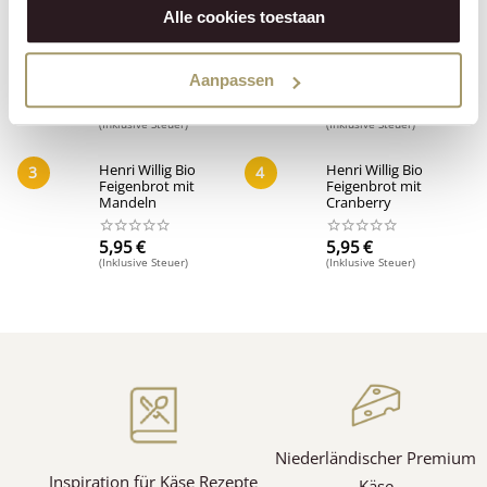
Alle cookies toestaan
Henri Willig
Henri Willig
1
2
Kletzenbrot Früchte
Kletzentoast Feigen-
Nüsse
Mandeln
Aanpassen
6,95
€
5,95
€
(Inklusive Steuer)
(Inklusive Steuer)
Henri Willig Bio
Henri Willig Bio
3
4
Feigenbrot mit
Feigenbrot mit
Mandeln
Cranberry
5,95
€
5,95
€
(1)
(1)
(Inklusive Steuer)
(Inklusive Steuer)
Niederländischer Premium
Inspiration für Käse
Rezepte
Käse