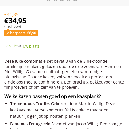
€
41,85
€
34,95
(Incl. btw)
Je bespaart: 
€
6,90
Locatie:
Uw plaats
Deze luxe combinatie set bevat 3 van de 5 bekroonde
familielijn smaken, gekozen door de drie zoons van Henri en
Riet Willig. Ga samen culinair genieten van romige
biologische Goudse kazen, vol van smaak en perfect om
eindeloos mee te combineren. Een prachtig pakket voor echte
fijnproevers of om zelf van te proeven.
Welke kazen passen goed op een kaasplank?
Tremendous Truffle:
Gekozen door Martin Willig. Deze
koekaas met verse zomertruffel is enkele maanden
natuurlijk gerijpt op houten planken.
Fabulous Fenugreek:
Favoriet van Jacob Willig. Een romige