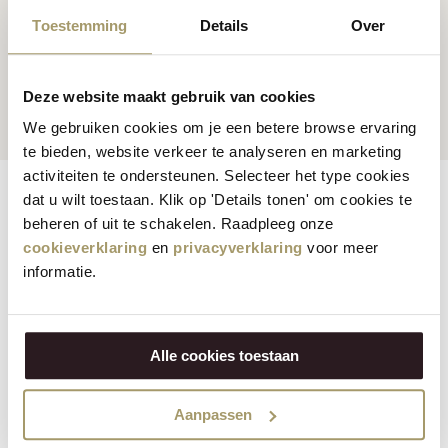
Toestemming
Details
Over
Klanten beoordelen ons
Snelle en betrouwbare
gemiddeld met een 9.5
levering
Deze website maakt gebruik van cookies
We gebruiken cookies om je een betere browse ervaring
te bieden, website verkeer te analyseren en marketing
activiteiten te ondersteunen. Selecteer het type cookies
Ingrediënten
Eigenschappen
Reviews
dat u wilt toestaan. Klik op 'Details tonen' om cookies te
beheren of uit te schakelen. Raadpleeg onze
Overige informatie
cookieverklaring
en
privacyverklaring
voor meer
informatie.
Klik op onderstaande producten om naar de
voedingsinformatie te gaan:
Tremendous Truffle by Martin Willig Biologische Koekaas 210
Alle cookies toestaan
gram
Fabuolous Fenugreek by Jacob Willig Biologische Koekaas 210
gram
Aanpassen
Pure Gold by Wiebe Willig Biologische Koekaas 210 gram