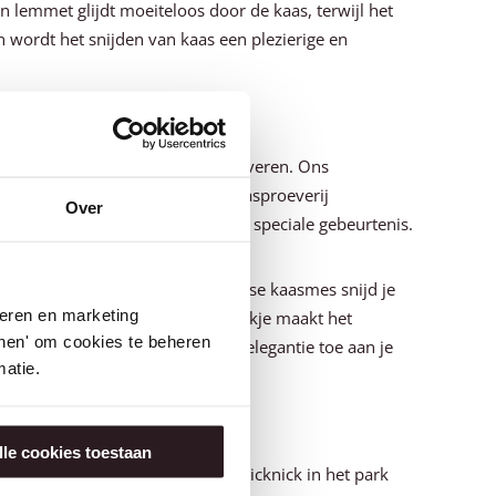
n lemmet glijdt moeiteloos door de kaas, terwijl het
wordt het snijden van kaas een plezierige en
p een stijlvolle manier kunt serveren. Ons
straling. Of je nu een formele kaasproeverij
Over
aak je van elke gelegenheid een speciale gebeurtenis.
egante kaasbijl. Met het Hollandse kaasmes snijd je
seren en marketing
de en brokkelige kazen. Het kaasvorkje maakt het
tonen' om cookies te beheren
ts voeg je een vleugje stijl en elegantie toe aan je
atie.
lle cookies toestaan
volle uitvoering. Of je nu een picknick in het park