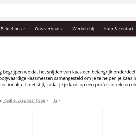
Beleef ons
Ons verhaal
Werken bij
Hulp & contact
lig begrijpen we dat het snijden van kaas een belangrijk onderde
hoogwaardige kaasmessen samengesteld om je te helpen je kaas in
ctionaliteit met stijl, zodat je je kaas op een professionele en 
Positie: Laag naar hoog
12
p: