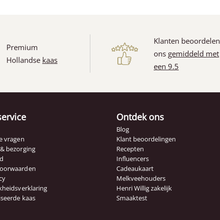
Klanten beoordele
Premium
ons
gemiddeld met
Hollandse
kaas
(1)
een 9.5
service
Ontdek ons
Blog
e vragen
Klant beoordelingen
 & bezorging
Recepten
id
Influencers
voorwaarden
Cadeaukaart
cy
Melkveehouders
kheidsverklaring
Henri Willig zakelijk
iseerde kaas
Smaaktest