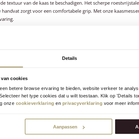
de textuur van de kaas te beschadigen. Het scherpe roestvrijstale
handvat zorgt voor een comfortabele grip. Met onze kaasmessen 
varing.
e kaas in stijl met onze kaasmessen
jden van kaas bieden we ook kaasmessen aan waarmee je je kaas o
staat uit verschillende messen, elk met een unieke functie en uit
Details
f een informele borrel hebt met vrienden, met onze kaasmessen m
 van cookies
nt bevat onder andere het traditionele Hollandse kaasmes, een el
en betere browse ervaring te bieden, website verkeer te analy
te plakjes, terwijl de kaasbijl ideaal is voor het snijden van har
 Selecteer het type cookies dat u wilt toestaan. Klik op 'Details 
m plakjes kaas op te pakken en te serveren. Met onze kaasmessense
eg onze
cookieverklaring
en
privacyverklaring
voor meer inform
smessen voor onderweg
Aanpassen
A
kun je genieten van onze kaasmessen met onze praktische en stijl