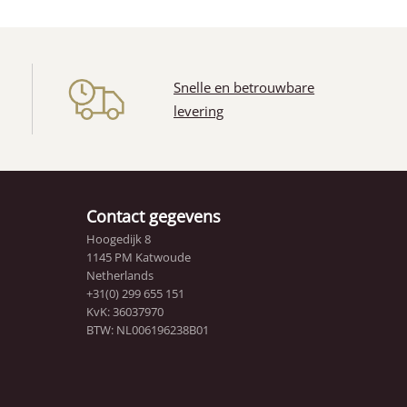
n
Snelle en betrouwbare
levering
Contact gegevens
Hoogedijk 8
1145 PM Katwoude
Netherlands
+31(0) 299 655 151
KvK: 36037970
BTW: NL006196238B01