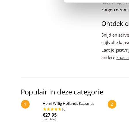
hebt of op vak
zorgen ervoor 
Ontdek d
Snijd en serv
stijlvolle kaa
Laat je gastvr
andere
kaas a
Populair in deze categorie
Henri Willig Hollands Kaasmes
1
2
€
27,95
(Incl. btw)