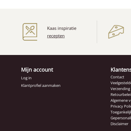
Kaas inspiratie
recepten
(6)
Mijn account
Klanten
Contact
Log in
Veelgesteld
Klantprofiel aanmaken
Verzending
Retourbele
Algemene 
Privacy Poli
Toegankelij
Gepersonal
Disclaimer