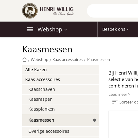
Webshop
Bezoek ons
Kaasmessen
Webshop
Kaas accessoires
Kaasmessen
/
/
/
Alle Kazen
Bij Henri Wil
selectie van 
Kaas accessoires
combineren fun
Kaasschaven
Lees meer >
Kaasraspen
Sorteer o
Kaasplanken
Kaasmessen
Overige accessoires