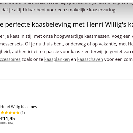
antie bent, onze kaasmessen zijn perfect om je kaas in stijl te sni
dat je altijd klaar bent voor een smakelijke kaaservaring.
e perfecte kaasbeleving met Henri Willig's
eer je kaas in stijl met onze hoogwaardige kaasmessen. Voeg een 
smessensets. Of je nu thuis bent, onderweg of op vakantie, met Hen
ijheid, authenticiteit en passie voor kaas zien terwijl je geniet v
ccessoires
zoals onze
kaasplanken
en
kaasschaven
voor een compl
Henri Willig Kaasmes
€
11,95
(Incl. btw)