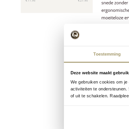
‎€
11.95
‎€
27.95
snede zonder 
ergonomische 
moeiteloze er
Serveer j
Naast het sni
assortiment be
Toestemming
organiseert o
Deze website maakt gebruik
Ons assortime
We gebruiken cookies om je e
kaas in perfec
activiteiten te ondersteunen.
gemakkelijk o
of uit te schakelen. Raadple
kaaservaring.
Onze kaa
Ook onderweg 