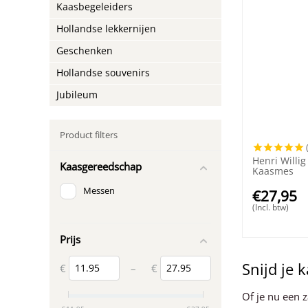
Kaasbegeleiders
Hollandse lekkernijen
Geschenken
Hollandse souvenirs
Jubileum
Product filters
Henri Willig
Kaasgereedschap
Kaasmes
Messen
€
27,95
(Incl. btw)
Prijs
Snijd je 
€
€
–
Of je nu een 