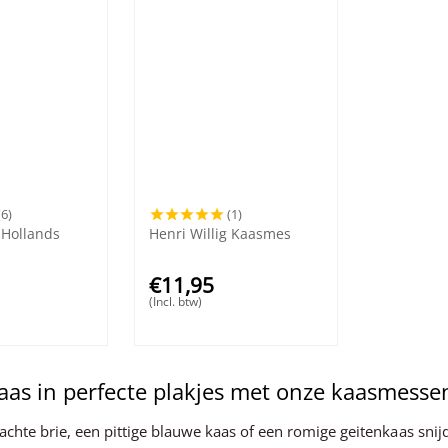
(6)
(1)
 Hollands
Henri Willig Kaasmes
€
11,95
(Incl. btw)
kaas in perfecte plakjes met onze kaasmesse
zachte brie, een pittige blauwe kaas of een romige geitenkaas sn