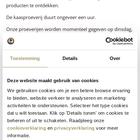
producten te ontdekken.
De kaasproeverij duurt ongeveer een uur.
Onze proeverijen worden momenteel gegeven op dinsdag,
donderdag, vrijdag en zaterdag om 15:00 uur, met een
minimum van 5 en een maximum van 10 personen.
Toestemming
Details
Over
BOEK HIER UW TICKETS
FAQ
Kaasproeverij Rembrandtplein
Deze website maakt gebruik van cookies
We gebruiken cookies om je een betere browse ervaring
In hartje Amsterdam, nabij het Rembrandtplein en naast
te bieden, website verkeer te analyseren en marketing
bioscoop Tuschinski, vertellen onze deskundige
activiteiten te ondersteunen. Selecteer het type cookies
medewerkers hoe Nederlandse kaas wordt gemaakt. Na
dat u wilt toestaan. Klik op 'Details tonen' om cookies te
beheren of uit te schakelen. Raadpleeg onze
deze uitleg en het bekijken van een korte film over het
cookieverklaring
en
privacyverklaring
voor meer
traditionele ambacht van kaasmaken, is het tijd om zelf te
informatie.
proeven.