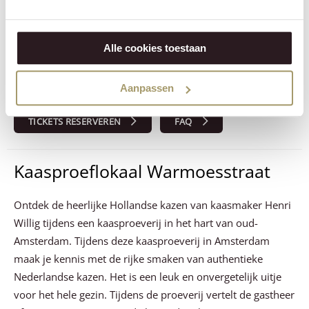
Tijdens deze kaasproeverij maak je kennis met de
verschillende smaaksensaties van de kwaliteitskazen van
Alle cookies toestaan
Henri Willig. Terwijl je onze kazen proeft, kun je genieten
van een glaasje wijn, port, bier of een van de non-
Aanpassen
alcoholische opties.
TICKETS RESERVEREN
FAQ
Kaasproeflokaal Warmoesstraat
Ontdek de heerlijke Hollandse kazen van kaasmaker Henri
Willig tijdens een kaasproeverij in het hart van oud-
Amsterdam. Tijdens deze kaasproeverij in Amsterdam
maak je kennis met de rijke smaken van authentieke
Nederlandse kazen. Het is een leuk en onvergetelijk uitje
voor het hele gezin. Tijdens de proeverij vertelt de gastheer