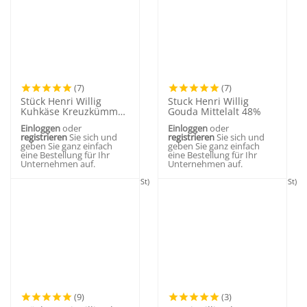
(7)
(7)
Stück Henri Willig
Stuck Henri Willig
Kuhkäse Kreuzkümmel
Gouda Mittelalt 48%
48+
Einloggen
oder
Einloggen
oder
registrieren
Sie sich und
registrieren
Sie sich und
geben Sie ganz einfach
geben Sie ganz einfach
eine Bestellung für Ihr
eine Bestellung für Ihr
Unternehmen auf.
Unternehmen auf.
Consumer price:
12,50
€
(Inkl. MwSt)
Consumer price:
12,50
€
(Inkl. MwSt)
(9)
(3)