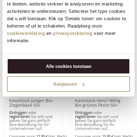
(1)
(1)
te bieden, website verkeer te analyseren en marketing
Stück Henri Willig
Käsestück Henri Willig
activiteiten te ondersteunen. Selecteer het type cookies
Biologischer Gouda
Biologischer Gouda alt
Mittelalt 50+
50+
dat u wilt toestaan. Klik op 'Details tonen' om cookies te
Einloggen
oder
Einloggen
oder
registrieren
Sie sich und
registrieren
Sie sich und
beheren of uit te schakelen. Raadpleeg onze
geben Sie ganz einfach
geben Sie ganz einfach
eine Bestellung für Ihr
eine Bestellung für Ihr
cookieverklaring
en
privacyverklaring
voor meer
Unternehmen auf.
Unternehmen auf.
informatie.
Consumer price:
13,95
€
(Inkl. MwSt)
Consumer price:
15,95
€
(Inkl. MwSt)
Alle cookies toestaan
Aanpassen
(3)
(2)
Käsestück junger Bio-
Käsestück Henri Willig
Ziegenkäse 50+
Bio grünes Pesto 50+
Einloggen
oder
Einloggen
oder
registrieren
Sie sich und
registrieren
Sie sich und
geben Sie ganz einfach
geben Sie ganz einfach
eine Bestellung für Ihr
eine Bestellung für Ihr
Unternehmen auf.
Unternehmen auf.
Consumer price:
17,95
€
(Inkl. MwSt)
Consumer price:
15,95
€
(Inkl. MwSt)