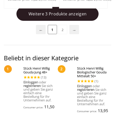
Weitere 3 Produkte anzeigen
1
2
Beliebt in dieser Kategorie
Stück Henri Willig
Stück Henri Willig
1
2
Gouda Jung 48+
Biologischer Gouda
Mittelalt 50+
Einloggen
oder
registrieren
Sie sich
Einloggen
oder
und geben Sie ganz
registrieren
Sie sich
einfach eine
und geben Sie ganz
Bestellung für Ihr
einfach eine
Unternehmen auf.
Bestellung für Ihr
Unternehmen auf.
11,50
€
Consumer price:
(Inkl. MwSt)
13,95
€
Consumer price:
(In