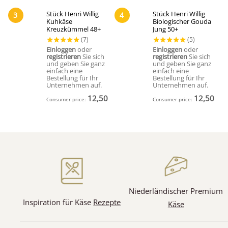
Stück Henri Willig
Stück Henri Willig
3
4
Kuhkäse
Biologischer Gouda
Kreuzkümmel 48+
Jung 50+
Einloggen
oder
Einloggen
oder
registrieren
Sie sich
registrieren
Sie sich
und geben Sie ganz
und geben Sie ganz
(13)
einfach eine
einfach eine
(1)
Bestellung für Ihr
Bestellung für Ihr
Unternehmen auf.
Unternehmen auf.
12,50
€
12,50
€
Consumer price:
(Inkl. MwSt)
Consumer price:
(In
Niederländischer Premium
(7)
(5)
Inspiration für Käse
Rezepte
Käse