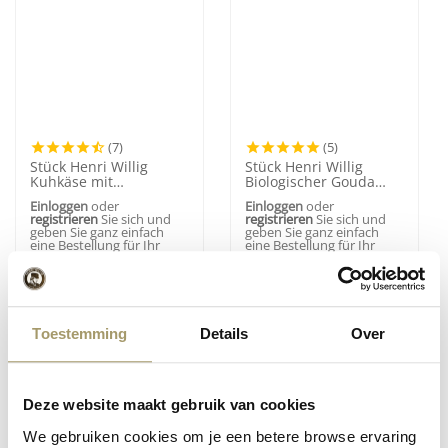
(7)
(5)
Stück Henri Willig
Stück Henri Willig
Kuhkäse mit
Biologischer Gouda
italienischen Kräutern
Jung 50+
Einloggen
oder
Einloggen
oder
50+
registrieren
Sie sich und
registrieren
Sie sich und
geben Sie ganz einfach
geben Sie ganz einfach
eine Bestellung für Ihr
eine Bestellung für Ihr
Unternehmen auf.
Unternehmen auf.
Consumer price:
12,50
€
(Inkl. MwSt)
Consumer price:
12,50
€
(Inkl. MwSt)
Toestemming
Details
Over
Deze website maakt gebruik van cookies
We gebruiken cookies om je een betere browse ervaring