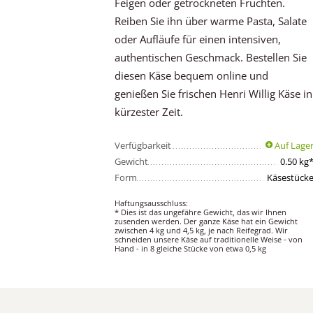
Feigen oder getrockneten Früchten.
Reiben Sie ihn über warme Pasta, Salate
oder Aufläufe für einen intensiven,
authentischen Geschmack. Bestellen Sie
diesen Käse bequem online und
genießen Sie frischen Henri Willig Käse in
kürzester Zeit.
Verfügbarkeit
Auf Lage
Gewicht
0.50 kg
Form
Käsestück
Haftungsausschluss:
* Dies ist das ungefähre Gewicht, das wir Ihnen
zusenden werden. Der ganze Käse hat ein Gewicht
zwischen 4 kg und 4,5 kg, je nach Reifegrad. Wir
schneiden unsere Käse auf traditionelle Weise - von
Hand - in 8 gleiche Stücke von etwa 0,5 kg