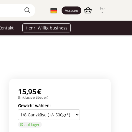
(€)
Account
Kontakt
Henri Willig business
15,95
€
(Inklusive Steuer)
Gewicht wählen:
auf lager