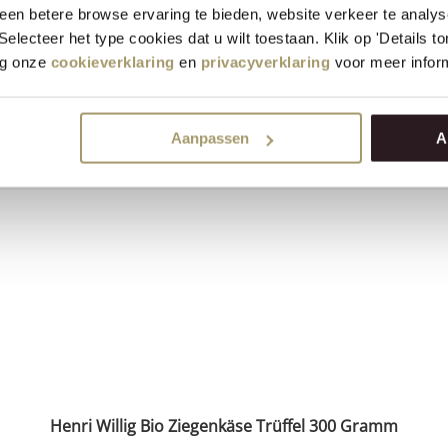
Henri Willig Ziegenkäse mit Lavendel 300 Gramm
en betere browse ervaring te bieden, website verkeer te analy
 Selecteer het type cookies dat u wilt toestaan. Klik op 'Details 
eg onze
cookieverklaring
en
privacyverklaring
voor meer inform
16,95
€
(Inklusive Steuer)
+
KAUFEN
Aanpassen
A
−
Henri Willig Bio Ziegenkäse Trüffel 300 Gramm