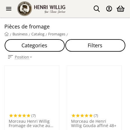
Pièces de fromage
Business
Catalog
Fromages
/
/
/
/
Categories
Filters
Position
(7)
(7)
Morceau Henri Willig
Morceau de Henri
Fromage de vache au
Willig Gouda affiné 48+
cumin 48+