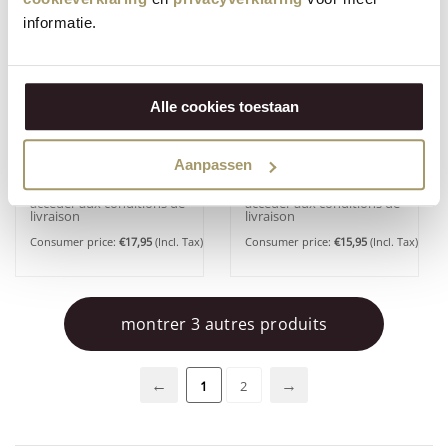
informatie.
Alle cookies toestaan
(3)
(2)
Morceau de fromage
Morceau de Gouda
de chèvre jeune
biologique Henri Willig
Aanpassen
biologique 50+
au pesto vert 50+
Contactez-nous pour
Contactez-nous pour
accéder aux conditions de
accéder aux conditions de
livraison
livraison
Consumer price:
€
17,95
(Incl. Tax)
Consumer price:
€
15,95
(Incl. Tax)
montrer 3 autres produits
1
2