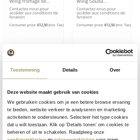
Willig fromage de
Willig Gouda
vache aux herbes
biologique jeune 50+
Contactez-nous pour
Contactez-nous pour
italiennes
accéder aux conditions de
accéder aux conditions de
livraison
livraison
Consumer price:
€
12,50
(Incl. Tax)
Consumer price:
€
12,50
(Incl. Tax)
Toestemming
Details
Over
(1)
(1)
Morceau de Henri
Morceau de Gouda
Deze website maakt gebruik van cookies
Willig fromage
biologique Vieux 50+
biologique Gouda
We gebruiken cookies om je een betere browse ervaring
Contactez-nous pour
Contactez-nous pour
affiné 50+
accéder aux conditions de
accéder aux conditions de
te bieden, website verkeer te analyseren en marketing
livraison
livraison
activiteiten te ondersteunen. Selecteer het type cookies
Consumer price:
€
13,95
(Incl. Tax)
Consumer price:
€
15,95
(Incl. Tax)
dat u wilt toestaan. Klik op 'Details tonen' om cookies te
beheren of uit te schakelen. Raadpleeg onze
cookieverklaring
en
privacyverklaring
voor meer