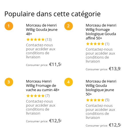
Populaire dans cette catégorie
Morceau de Henri
Morceau de Henri
1
2
Willig Gouda Jeune
Willig fromage
48+
biologique Gouda
affiné 50+
Contactez-nous
pour accéder aux
Contactez-nous
conditions de
pour accéder aux
livraison
conditions de
livraison
€
11,50
Consumer price:
(Incl. Tax)
€
13,95
Consumer price:
(Inc
Morceau Henri
Morceau de Henri
3
4
Willig Fromage de
Willig Gouda
vache au cumin 48+
biologique jeune
50+
Contactez-nous
pour accéder aux
Contactez-nous
conditions de
pour accéder aux
livraison
conditions de
(13)
livraison
(1)
€
12,50
Consumer price:
(Incl. Tax)
€
12,50
Consumer price:
(Inc