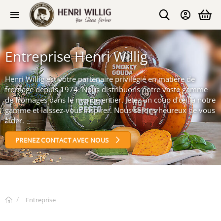
Entreprise Henri Willig
Henri Willig est votre partenaire privilégié en matière de
fromage depuis 1974. Nous distribuons notre vaste gamme
de fromages dans le monde entier. Jetez un coup d'œil à notre
gamme et laissez-vous inspirer. Nous serons heureux de vous
aider.
PRENEZ CONTACT AVEC NOUS
Entreprise