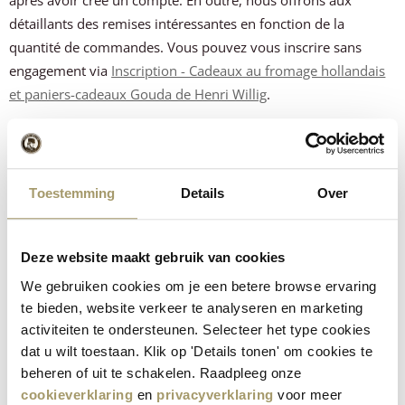
après avoir créé un compte. En outre, nous offrons aux
détaillants des remises intéressantes en fonction de la
quantité de commandes. Vous pouvez vous inscrire sans
engagement via
Inscription - Cadeaux au fromage hollandais
et paniers-cadeaux Gouda de Henri Willig
.
Découvrez dès aujourd'hui le goût d'Henri Willig !
Toestemming
Details
Over
Inspirer le monde avec le fromage
Henri Willig
Deze website maakt gebruik van cookies
We gebruiken cookies om je een betere browse ervaring
En tant qu'entreprise, Henri Willig s'efforce d'inspirer le
te bieden, website verkeer te analyseren en marketing
activiteiten te ondersteunen. Selecteer het type cookies
monde. Nous l'exprimons dans nos propres magasins, dans
dat u wilt toestaan. Klik op 'Details tonen' om cookies te
nos expériences et, de plus en plus, auprès de nos clients qui
beheren of uit te schakelen. Raadpleeg onze
adhèrent à nos valeurs fondamentales. Nous aimons investir
cookieverklaring
en
privacyverklaring
voor meer
dans une coopération durable avec nos partenaires