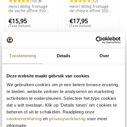
(10)
(12)
Henri Willig fromage
Henri Willig fromage
de vache affiné 350
de chèvre affiné 350
grammes
grammes
€
15,95
€
17,95
(Taxe incluse)
(Taxe incluse)
Toestemming
Details
Over
Deze website maakt gebruik van cookies
We gebruiken cookies om je een betere browse ervaring
(11)
(17)
te bieden, website verkeer te analyseren en marketing
Henri Willig Fromage
Fromage de vache
activiteiten te ondersteunen. Selecteer het type cookies
Fumé aux Fines Herbes
Henri Willig au cumin
500 grammes
380 grammes
dat u wilt toestaan. Klik op 'Details tonen' om cookies te
€
14,95
€
13,95
beheren of uit te schakelen. Raadpleeg onze
(Taxe incluse)
(Taxe incluse)
cookieverklaring
en
privacyverklaring
voor meer
informatie.