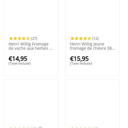
(27)
(12)
Henri Willig Fromage
Henri Willig Jeune
de vache aux herbes et
fromage de chèvre 380
à l'ail 380 grammes
grammes
€
14,95
€
15,95
(Taxe incluse)
(Taxe incluse)