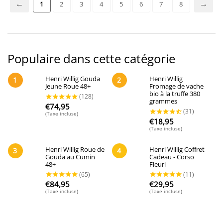
1
2
3
4
5
6
7
8
Populaire dans cette catégorie
Henri Willig Gouda
Henri Willig
1
2
Jeune Roue 48+
Fromage de vache
bio à la truffe 380
grammes
€
74,95
(Taxe incluse)
€
18,95
(Taxe incluse)
Henri Willig Roue de
Henri Willig Coffret
3
4
Gouda au Cumin
Cadeau - Corso
48+
Fleuri
€
84,95
€
29,95
(Taxe incluse)
(Taxe incluse)