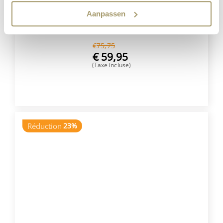
Aanpassen
Henri Willig Coffret de 5 Fromages
€
75,75
€
59,95
(Taxe incluse)
ACHETER
Réduction
23%