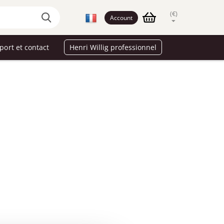
(€)
Account
port et contact
Henri Willig professionnel