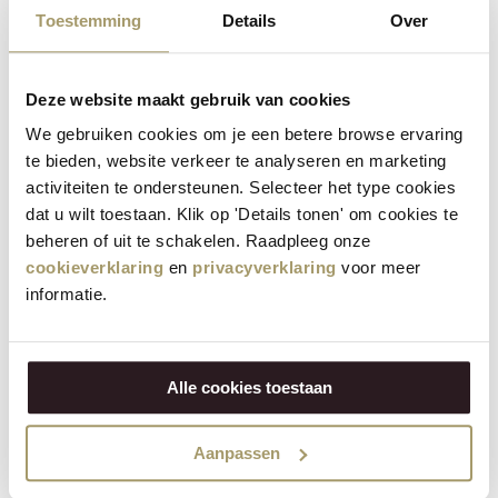
Réunions et événements
Toestemming
Details
Over
La Jacobs Hoeve à Katwoude est un lieu de réunion unique
en Hollande du Nord, entouré de vaches et des fromages
Deze website maakt gebruik van cookies
artisanaux de Henri Willig. Ce lieu spécial à la ferme est
We gebruiken cookies om je een betere browse ervaring
idéal pour des réunions, événements, sorties d’entreprise
te bieden, website verkeer te analyseren en marketing
et séances de motivation inspirantes.
activiteiten te ondersteunen. Selecteer het type cookies
Plusieurs espaces sont disponibles sur notre ferme
dat u wilt toestaan. Klik op 'Details tonen' om cookies te
beheren of uit te schakelen. Raadpleeg onze
fromagère, aussi bien dans le restaurant que sur la ferme
cookieverklaring
en
privacyverklaring
voor meer
biologique. Que vous souhaitiez organiser une réunion
informatie.
avec un petit groupe ou un événement plus important,
vous êtes les bienvenus à la Jacobs Hoeve à Katwoude.
N’hésitez pas à nous contacter pour discuter des
Alle cookies toestaan
possibilités pour votre réunion ou votre événement à la
Jacobs Hoeve.
Aanpassen
CONTACTEZ-NOUS POUR CONNAÎTRE LES POSSIBILITÉS