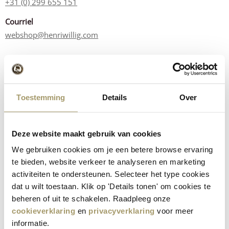
+31 (0) 299 655 151
Courriel
webshop@henriwillig.com
Sélectionnez le département que vous souhaitez contacter*
Boutique en ligne
Autre
Entreprise
Toestemming
Details
Over
Sujet *
Deze website maakt gebruik van cookies
We gebruiken cookies om je een betere browse ervaring
Nom *
te bieden, website verkeer te analyseren en marketing
activiteiten te ondersteunen. Selecteer het type cookies
dat u wilt toestaan. Klik op 'Details tonen' om cookies te
Adresse électronique *
beheren of uit te schakelen. Raadpleeg onze
cookieverklaring
en
privacyverklaring
voor meer
informatie.
Téléphone