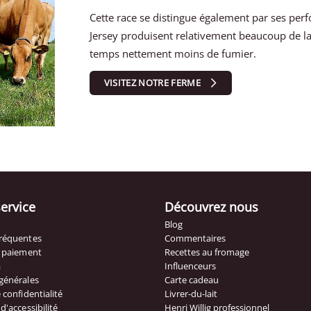
Cette race se distingue également par ses per
Jersey produisent relativement beaucoup de l
temps nettement moins de fumier.
VISITEZ NOTRE FERME
service
Découvrez nous
Blog
fréquentes
Commentaires
t paiement
Recettes au fromage
à
Influenceurs
générales
Carte cadeau
 confidentialité
Livrer-du-lait
d'accessibilité
Henri Willig professionnel