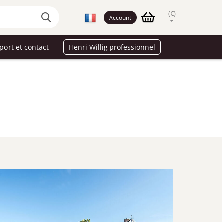
(€)
Account
port et contact
Henri Willig professionnel