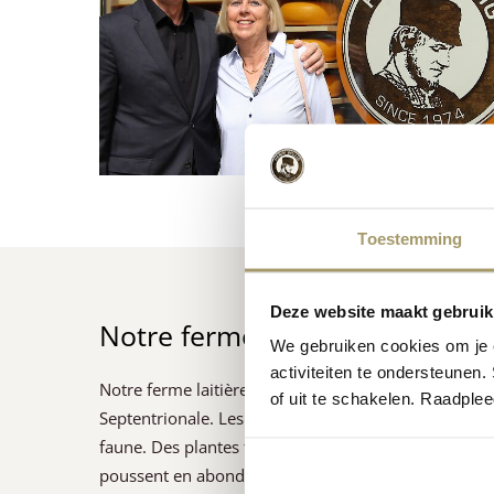
Toestemming
Deze website maakt gebruik
Notre ferme laitière biologique
We gebruiken cookies om je e
activiteiten te ondersteunen.
Notre ferme laitière biologique est située dans les te
of uit te schakelen. Raadple
Septentrionale. Les prairies autour de la ferme sont 
faune. Des plantes telles que le trèfle blanc, l’achillée
poussent en abondance et constituent une alimentat