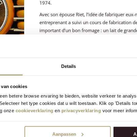
1974.
Avec son épouse Riet, l’idée de fabriquer eu
entreprenant a suivi un cours de fabrication de
important d’un bon fromage : un lait de gran
en bonne santé.
Details
 van cookies
 Henri Willig
en betere browse ervaring te bieden, website verkeer te analy
 Selecteer het type cookies dat u wilt toestaan. Klik op 'Details 
rres agricoles fertiles de la Hollande-
eg onze
cookieverklaring
en
privacyverklaring
voor meer inform
riches en une grande diversité de flore et de
 millefeuille, le chiendent et les pissenlits y
ion naturelle et saine pour nos vaches.
Aanpassen
A