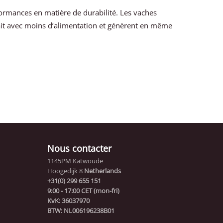
formances en matière de durabilité. Les vaches
ait avec moins d’alimentation et génèrent en même
Nous contacter
1145PM Katwoude
Hoogedijk 8
Netherlands
+31(0) 299 655 151
9:00 - 17:00 CET (mon-fri)
KvK: 36037970
BTW: NL006196238B01