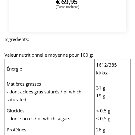
€
69,95
(Taxe incluse)
ACHETER
Ingrédients:
Valeur nutritionnelle moyenne pour 100 g:
1612/385
Énergie
kJ/kcal
Matières grasses
31 g
- dont acides gras saturés / of which
19 g
saturated
Glucides
< 0,5 g
- dont sucres / of which sugars
< 0,5 g
Protéines
26 g