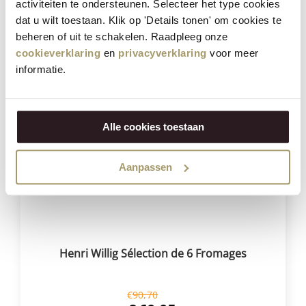
€
75,75
activiteiten te ondersteunen. Selecteer het type cookies
€
59,95
dat u wilt toestaan. Klik op 'Details tonen' om cookies te
(Taxe incluse)
beheren of uit te schakelen. Raadpleeg onze
cookieverklaring
en
privacyverklaring
voor meer
ACHETER
informatie.
Réduction
23%
Alle cookies toestaan
Aanpassen
Henri Willig Sélection de 6 Fromages
€
90,70