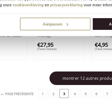
eg onze
cookieverklaring
en
privacyverklaring
voor meer inform
Aanpassen
A
(4)
(6)
omage Henri
Henri Willig Couteau à
Henri Wil
orme de Sabot
Fromage
Miel 195
€
27,95
€
4,95
(Taxe incluse)
(Taxe inclus
montrer 12 autres produ
PAGE PRÉCÉDENTE
1
2
3
4
5
6
7