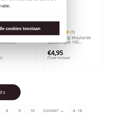
atie.
lle cookies toestaan
(13)
(5)
lig Moutarde au
Henri Willig Moutarde
 grammes
Balsamique 195
grammes
€
4,95
e)
(Taxe incluse)
its
8
9
10
SUIVANT
4 - 18