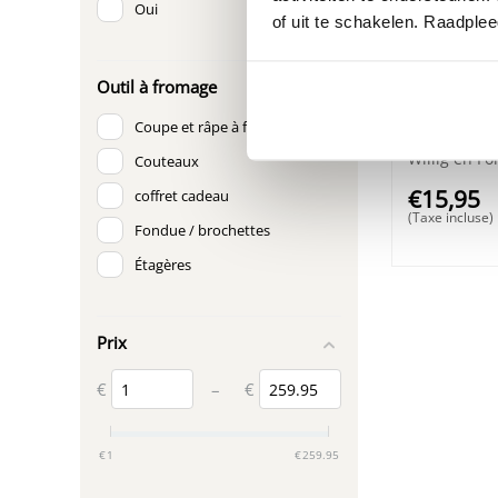
Oui
of uit te schakelen. Raadple
Outil à fromage
Coupe et râpe à fromage
Piques à Fr
Willig en F
Couteaux
€
15,95
coffret cadeau
(Taxe incluse)
Fondue / brochettes
Étagères
Prix
€
€
–
‎€
1
‎€
259.95