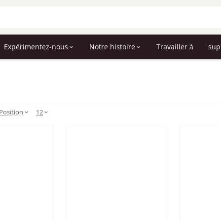
Expérimentez-nous
Notre histoire
Travailler à
sup
Position
12