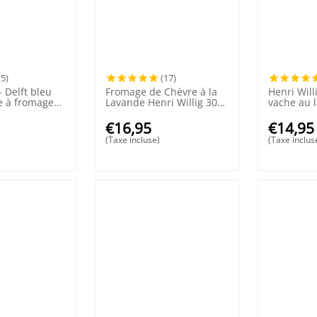
(5)
(17)
 Delft bleu
Fromage de Chèvre à la
Henri Wil
te à fromage
Lavande Henri Willig 300
vache au l
e
grammes
380 gram
€
16,95
€
14,95
(Taxe incluse)
(Taxe inclus