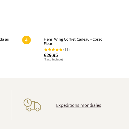
uda au
Henri Willig Coffret Cadeau - Corso
4
Fleuri
€
29,95
(Taxe incluse)
Expéditions mondiales
(65)
(11)