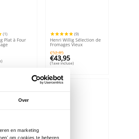
(1)
(9)
ig Plat à Four
Henri Willig Sélection de
mage
Fromages Vieux
€
52,85
€
43,95
e)
(Taxe incluse)
Over
seren en marketing
tonen' om cookies te beheren