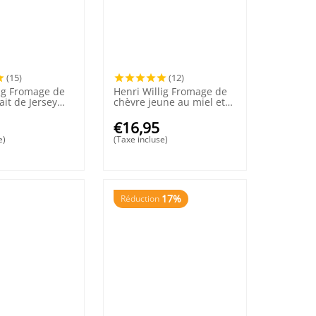
(15)
(12)
lig Fromage de
Henri Willig Fromage de
ait de Jersey
chèvre jeune au miel et
mes
au thym 380 grammes
€
16,95
e)
(Taxe incluse)
17%
Réduction