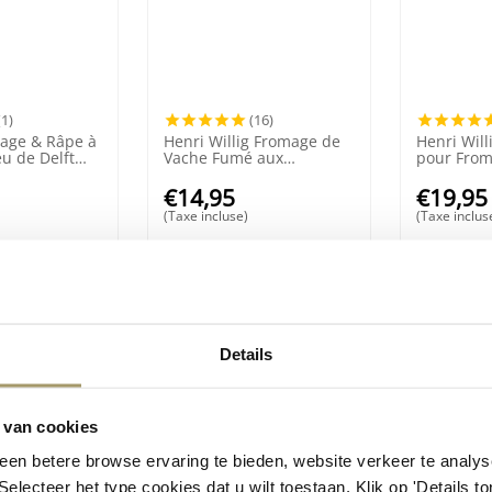
(1)
(16)
age & Râpe à
Henri Willig Fromage de
Henri Will
u de Delft
Vache Fumé aux
pour Fro
Jalapeños 500 grammes
€
14,95
€
19,95
(Taxe incluse)
(Taxe inclus
Details
 van cookies
en betere browse ervaring te bieden, website verkeer te analy
 Selecteer het type cookies dat u wilt toestaan. Klik op 'Details 