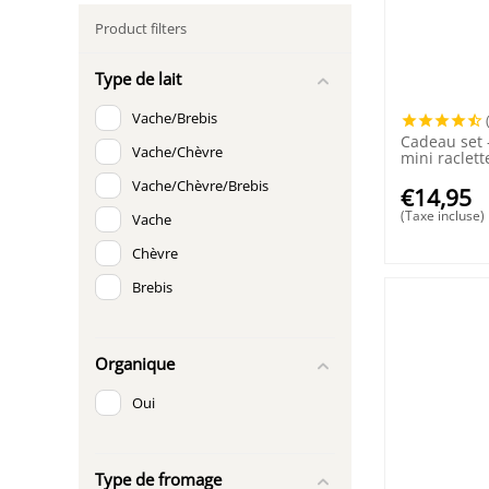
Product filters
Type de lait
Vache/Brebis
Cadeau set -
Vache/Chèvre
mini raclet
et mini râp
Vache/Chèvre/Brebis
€
14,95
(Taxe incluse)
Vache
Chèvre
Brebis
Organique
Oui
Type de fromage