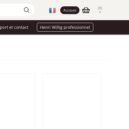
(€)
Account
port et contact
Henri Willig professionnel