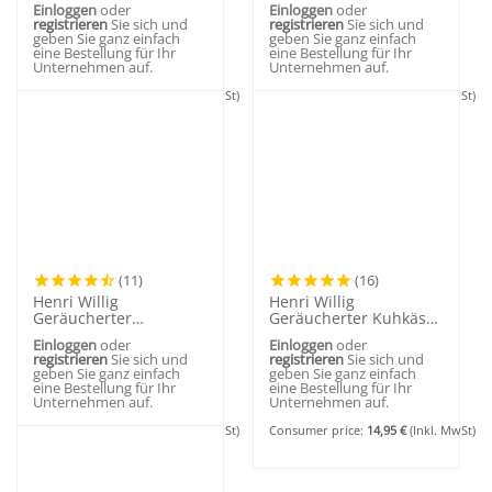
Einloggen
oder
Einloggen
oder
registrieren
Sie sich und
registrieren
Sie sich und
geben Sie ganz einfach
geben Sie ganz einfach
eine Bestellung für Ihr
eine Bestellung für Ihr
Unternehmen auf.
Unternehmen auf.
Consumer price:
13,95
€
(Inkl. MwSt)
Consumer price:
14,95
€
(Inkl. MwSt)
(11)
(16)
Henri Willig
Henri Willig
Geräucherter
Geräucherter Kuhkäse
Kräuterkäse 500
Jalapeños 500 Gramm
Einloggen
oder
Einloggen
oder
Gramm
registrieren
Sie sich und
registrieren
Sie sich und
geben Sie ganz einfach
geben Sie ganz einfach
eine Bestellung für Ihr
eine Bestellung für Ihr
Unternehmen auf.
Unternehmen auf.
Consumer price:
14,95
€
(Inkl. MwSt)
Consumer price:
14,95
€
(Inkl. MwSt)