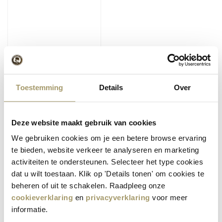
(2)
Henri Willig Vegan
Smoked Delight 500
Gramm
Einloggen
oder
Toestemming
Details
Over
registrieren
Sie sich und
geben Sie ganz einfach
eine Bestellung für Ihr
Unternehmen auf.
Deze website maakt gebruik van cookies
Consumer price:
14,95
€
(Inkl. MwSt)
We gebruiken cookies om je een betere browse ervaring
te bieden, website verkeer te analyseren en marketing
Beliebt in dieser Kategorie
activiteiten te ondersteunen. Selecteer het type cookies
dat u wilt toestaan. Klik op 'Details tonen' om cookies te
Henri Willig
Henri Willig
1
2
beheren of uit te schakelen. Raadpleeg onze
Geräucherter
Geräucherter
Kuhkäse 500
Ziegenkäse 500
cookieverklaring
en
privacyverklaring
voor meer
Gramm
Gramm
informatie.