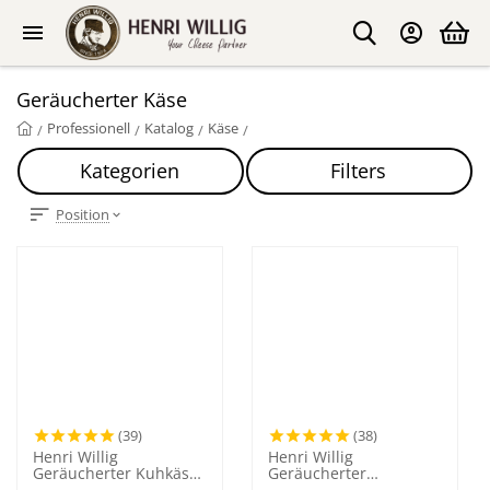
Geräucherter Käse
Professionell
Katalog
Käse
/
/
/
/
Kategorien
Filters
Position
(39)
(38)
Henri Willig
Henri Willig
Geräucherter Kuhkäse
Geräucherter
500 Gramm
Ziegenkäse 500 Gramm