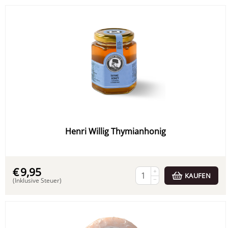
Henri Willig Thymianhonig
€
9,95
+
KAUFEN
−
(Inklusive Steuer)