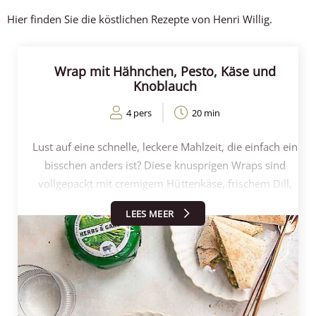
Hier finden Sie die köstlichen Rezepte von Henri Willig.
Wrap mit Hähnchen, Pesto, Käse und
Knoblauch
4 pers
20 min
Lust auf eine schnelle, leckere Mahlzeit, die einfach ein
bisschen anders ist? Diese knusprigen Wraps sind
vollgepackt mit cremigem Hüttenkäse, frischem Dill,
Pesto, Erbsen, Hähnchenstücken und dem köstlichen
LEES MEER
Geschmack der Kräuter-Knoblauch-Kuhkäse von Henri
Willig. Perfekt knusprig aus dem Backofen oder der
Fritteuse und ideal zum Mittagessen oder Brunch.
Innerhalb von 20 Minuten zaubern Sie ein buntes,
gesundes und überraschendes Gericht auf den Tisch,
das allen schmeckt!