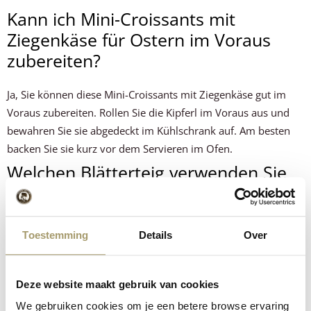
Kann ich Mini-Croissants mit
Ziegenkäse für Ostern im Voraus
zubereiten?
Ja, Sie können diese Mini-Croissants mit Ziegenkäse gut im
Voraus zubereiten. Rollen Sie die Kipferl im Voraus aus und
bewahren Sie sie abgedeckt im Kühlschrank auf. Am besten
backen Sie sie kurz vor dem Servieren im Ofen.
Welchen Blätterteig verwenden Sie
für selbst gemachte Croissants?
Für dieses Croissant-Rezept können Sie entweder frischen
Toestemming
Details
Over
Blätterteig oder tiefgekühlten Blätterteig verwenden. Lassen
Sie gefrorenen Blätterteig vor der Verarbeitung gut auftauen.
Wie viele Mini-Croissants pro Person
Deze website maakt gebruik van cookies
für einen Osterbrunch?
We gebruiken cookies om je een betere browse ervaring