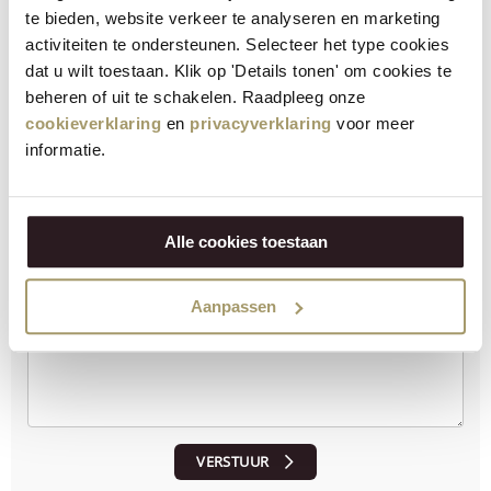
te bieden, website verkeer te analyseren en marketing
activiteiten te ondersteunen. Selecteer het type cookies
Im Durchschnitt kann man bei einem Osterbrunch mit 3-4
dat u wilt toestaan. Klik op 'Details tonen' om cookies te
Mini-Croissants pro Person rechnen, je nachdem, wie viele
beheren of uit te schakelen. Raadpleeg onze
andere Gerichte Sie servieren.
cookieverklaring
en
privacyverklaring
voor meer
informatie.
Ist das Rezept gelungen?
Lassen Sie uns wissen, was Sie davon halten!
Alle cookies toestaan
Aanpassen
VERSTUUR