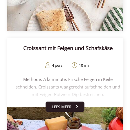
Croissant mit Feigen und Schafskäse
4 pers
10 min
Methode: A la minute: Frische Feigen in Keile
schneiden. Croissants waagerecht aufschneiden und
mit Feigen-Rotwein-Dip bestreichen.
Schafskäsescheiben großzügig auf den Croissants
LEES MEER
verteilen und mit Feigen-Rotwein-Dip überziehen.
Frische Feigenspalten auf dem Dip verteilen und mit
Affila Kresse und der Hälfte des Croissants garnieren.