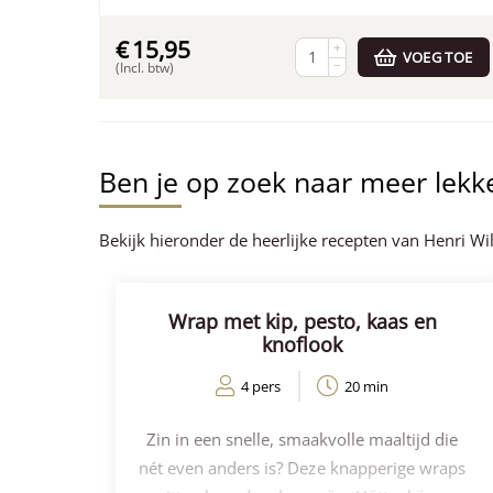
€
15,95
+
VOEG TOE
−
(Incl. btw)
Ben je op zoek naar meer lekk
Bekijk hieronder de heerlijke recepten van Henri Wil
Wrap met kip, pesto, kaas en
knoflook
4 pers
20 min
Zin in een snelle, smaakvolle maaltijd die
nét even anders is? Deze knapperige wraps