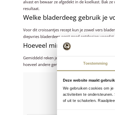
alvast en bewaar ze afgedekt in de koelkast. Bak ze 
resultaat.
Welke bladerdeeg gebruik je vo
Voor dit croissantjes recept kun je zowel vers blade
diepvries bladerdeeg eerst goed ontdooien voordat 
Hoeveel mini croissantjes per
Gemiddeld reken je op 3 tot 4 mini croissantjes per
Toestemming
hoeveel andere gerechten je serveert.
Is het r
Deze website maakt gebruik
Laat ons wete
We gebruiken cookies om je e
activiteiten te ondersteunen.
of uit te schakelen. Raadple