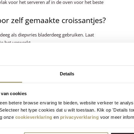
vlak voor het serveren af in de oven voor het beste
or zelf gemaakte croissantjes?
rdeeg als diepvries bladerdeeg gebruiken. Laat
je het verwerkt.
 persoon bij een paasbrunch?
 persoon tijdens een paasbrunch, afhankelijk van
Details
ecept gelukt?
 van cookies
n wat je ervan vindt!
en betere browse ervaring te bieden, website verkeer te analy
 Selecteer het type cookies dat u wilt toestaan. Klik op 'Details 
eg onze
cookieverklaring
en
privacyverklaring
voor meer inform