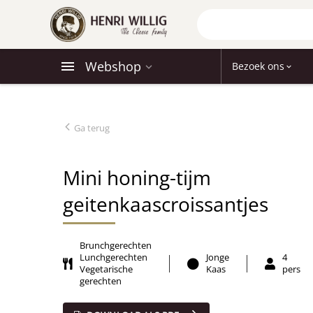
Webshop
Bezoek ons
Ga terug
Mini honing-tijm
geitenkaascroissantjes
Brunchgerechten
Lunchgerechten
Jonge
4
Vegetarische
Kaas
pers
gerechten