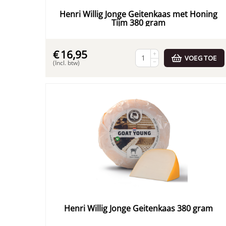
Henri Willig Jonge Geitenkaas met Honing
Tijm 380 gram
€
16,95
+
VOEG TOE
−
(Incl. btw)
Henri Willig Jonge Geitenkaas 380 gram