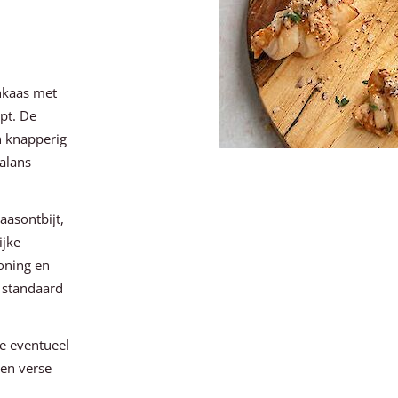
enkaas met
pt. De
n knapperig
alans
aasontbijt,
ijke
oning en
n standaard
e eventueel
 en verse