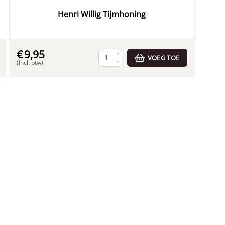
Henri Willig Tijmhoning
€
9,95
+
VOEG TOE
−
(Incl. btw)