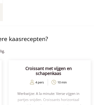
ere kaasrecepten?
lig.
Croissant met vijgen en
schapenkaas
4 pers
10 min
Werkwijze: A la minute: Verse vijgen in
partjes snijden. Croissants horizontaal