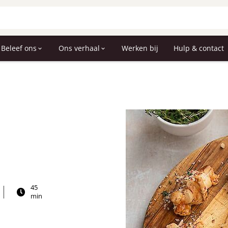
Beleef ons
Ons verhaal
Werken bij
Hulp & contact
45
min