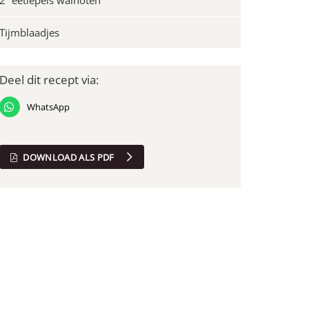
2
eetlepels walnoten
Tijmblaadjes
Deel dit recept via:
WhatsApp
DOWNLOAD ALS PDF