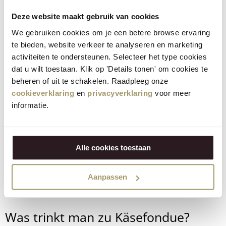
Rechaud oder einen kleinen Herd auf dem Tisch. Möchten Sie
Deze website maakt gebruik van cookies
es besonders einfach machen?
Bestellen Sie die Henri Willig
We gebruiken cookies om je een betere browse ervaring
Käse-Backform.
te bieden, website verkeer te analyseren en marketing
activiteiten te ondersteunen. Selecteer het type cookies
Bietet Henri Willig auch fertiges
dat u wilt toestaan. Klik op 'Details tonen' om cookies te
beheren of uit te schakelen. Raadpleeg onze
Käsefondue an?
cookieverklaring
en
privacyverklaring
voor meer
informatie.
Ja, Henri Willig bietet auch
fertiges Käsefondue
an. Dieses
Fondue ist ideal, wenn Sie wenig Zeit haben, aber trotzdem
die reichen Aromen der Henri Willig-Käse genießen möchten.
Alle cookies toestaan
Sie müssen den Käse nur erhitzen, und Ihr Fondue ist fertig –
perfekt für einen schnellen, geschmackvollen Snack oder ein
Abendessen.
Aanpassen
Was trinkt man zu Käsefondue?