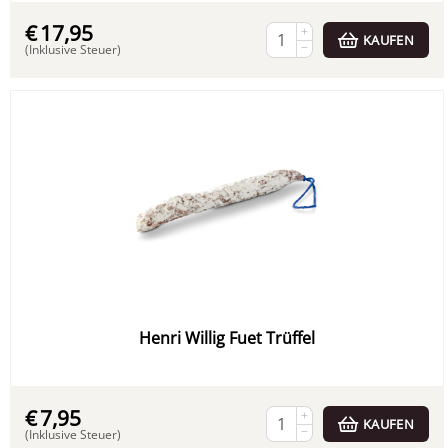
€
17,95
+
KAUFEN
−
(Inklusive Steuer)
Henri Willig Fuet Trüffel
€
7,95
+
KAUFEN
−
(Inklusive Steuer)