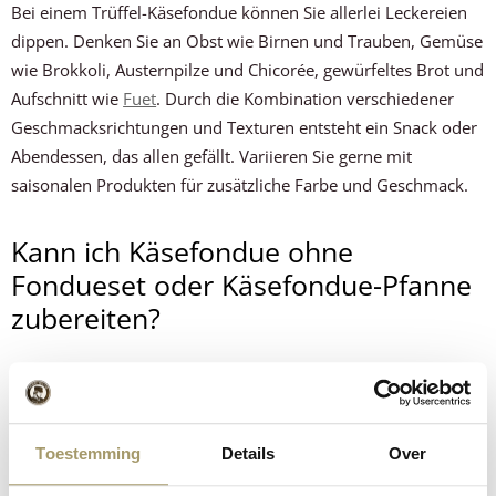
Bei einem Trüffel-Käsefondue können Sie allerlei Leckereien
dippen. Denken Sie an Obst wie Birnen und Trauben, Gemüse
wie Brokkoli, Austernpilze und Chicorée, gewürfeltes Brot und
Aufschnitt wie
Fuet
. Durch die Kombination verschiedener
Geschmacksrichtungen und Texturen entsteht ein Snack oder
Abendessen, das allen gefällt. Variieren Sie gerne mit
saisonalen Produkten für zusätzliche Farbe und Geschmack.
Kann ich Käsefondue ohne
Fondueset oder Käsefondue-Pfanne
zubereiten?
Ja, das geht! Sie können als Alternative eine stabile Pfanne auf
niedriger Hitze verwenden. Achten Sie darauf, dass die Pfanne
gut erhitzt wird und rühren Sie regelmäßig, um Anbrennen zu
Toestemming
Details
Over
vermeiden. Stellen Sie sicher, dass das Käsefondue konstant
warm bleibt, zum Beispiel durch eine Wärmequelle wie ein