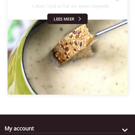
Leben. Und es hat ein gutes Upgrade
bekommen Upgrade von @courgetticonfetti! Was für
LEES MEER
ein grandioses Rezept. Das Rezept: - Die
Knoblauchzehen zerdrücken und den Boden der
Fonduepfanne damit einreiben. - Schalten Sie die
Fonduepfanne ein und erhitzen Sie den Weißwein
leicht. - In der Zwischenzeit reiben Sie beide
Käsesorten. - Sobald der Wein heiß ist, ein wenig
geriebenen Käse in die Pfanne geben pfanne und
rühren Sie regelmäßig um. Wiederholen Sie den
Vorgang, bis der gesamte Käse verbraucht ist. Es
dauert es dauert eine Weile, bis der ganze Käse
geschmolzen ist! - Mischen Sie die Maisstärke mit
etwas Wasser, so dass ein dicker Brei entsteht. Rühren
Sie diesen Brei in das Käsefondue und lassen Sie ihn
weitere 5 Minuten eindicken und rühre dabei
My account
regelmäßig um. - Fertig! Servieren