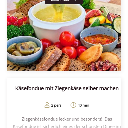
perfekt für alle, die gutes Essen lieben. In nur 30
Minuten Zubereitungszeit zaubern Sie ein köstliches
Gericht auf den Tisch, das Ihre Gäste garantiert
begeistern wird. Ob Sie nun ein Käseliebhaber sind
oder einfach nur ein warmes, gemütliches Gericht
suchen, unser Bio-Käsefondue verspricht ein
gemütliches Erlebnis.
Käsefondue mit Ziegenkäse selber machen
2 pers
40 min
Ziegenkäsefondue lecker und besonders! Das
Käsefondue ist sicherlich eines der schönsten Dinge im