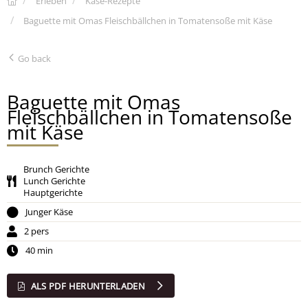
Erleben
Käse-Rezepte
Baguette mit Omas Fleischbällchen in Tomatensoße mit Käse
Go back
Baguette mit Omas
Fleischbällchen in Tomatensoße
mit Käse
Brunch Gerichte
Lunch Gerichte
Hauptgerichte
Junger Käse
2 pers
40 min
ALS PDF HERUNTERLADEN