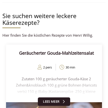
Sie suchen weitere leckere
Käserezepte?
Hier finden Sie die köstlichen Rezepte von Henri Willig.
Geräucherter Gouda-Mahlzeitensalat
2 pers
30 min
Zutaten 100 g geräucherter Gouda-Käse 2
Zehen&knoblauch 100 g grüne Bohnen (Haricots
verts) 150 g (Baby-)Kastanienpilze 250 g kleine
Kartoffeln 1/2 Kopfsalat (gewaschen) Rohes Gemüse:
LEES MEER
Rote Zwiebel 3 Babygurken 100 g Kirschtomaten 8