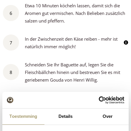
Etwa 10 Minuten köcheln lassen, damit sich die
6
Aromen gut vermischen. Nach Belieben zusätzlich
salzen und pfeffern.
In der Zwischenzeit den Käse reiben - mehr ist
7
natürlich immer möglich!
Schneiden Sie Ihr Baguette auf, legen Sie die
8
Fleischbällchen hinein und bestreuen Sie es mit
geriebenem Gouda von Henri Willig.
Das Ganze bei 180 Grad weitere 7 Minuten in
den Ofen schieben, damit der Käse schmilzt. Sie
9
können auch den Airfryer verwenden, dann ist
Toestemming
Details
Over
die Backzeit kürzer.