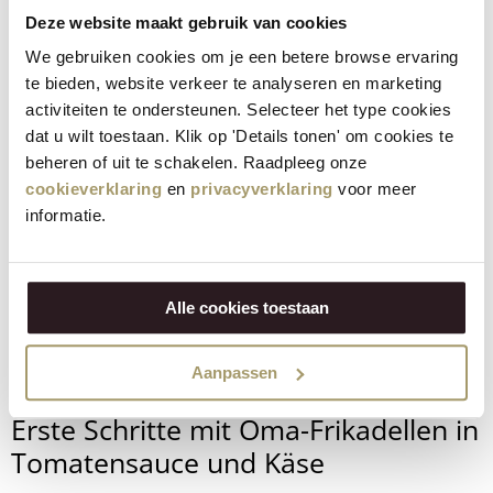
Deze website maakt gebruik van cookies
Wie kann ich sicherstellen, dass
We gebruiken cookies om je een betere browse ervaring
meine Fleischbällchen beim Backen
te bieden, website verkeer te analyseren en marketing
activiteiten te ondersteunen. Selecteer het type cookies
schön fest bleiben?
dat u wilt toestaan. Klik op 'Details tonen' om cookies te
beheren of uit te schakelen. Raadpleeg onze
Für feste, perfekt runde Fleischbällchen ist eine gute Balance
cookieverklaring
en
privacyverklaring
voor meer
wichtig. Verwenden Sie reichlich Bindemittel wie Ei und
informatie.
Semmelbrösel und achten Sie darauf, dass die Mischung nicht
zu feucht ist. Kneten Sie alles gut durch, bis es zusammenhält
- aber nicht zu lange, sonst werden die Bällchen zäh. Tipp:
Alle cookies toestaan
Lassen Sie sie vor dem Backen eine Weile im Kühlschrank
ruhen. Auf diese Weise behalten sie ihre Form besser und
Aanpassen
fallen in der Form nicht auseinander.
Erste Schritte mit Oma-Frikadellen in
Tomatensauce und Käse