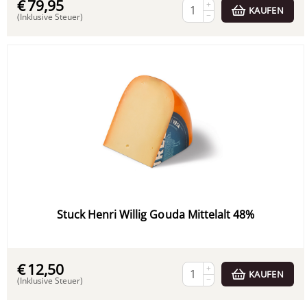
€
79,95
+
KAUFEN
−
(Inklusive Steuer)
Stuck Henri Willig Gouda Mittelalt 48%
€
12,50
+
KAUFEN
−
(Inklusive Steuer)