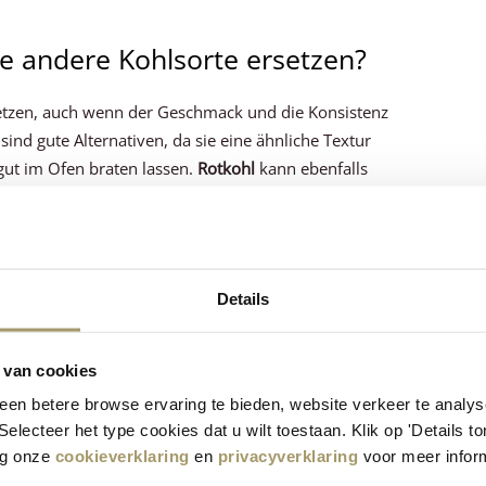
ne andere Kohlsorte ersetzen?
setzen, auch wenn der Geschmack und die Konsistenz
sind gute Alternativen, da sie eine ähnliche Textur
ut im Ofen braten lassen.
Rotkohl
kann ebenfalls
d einen etwas süßeren Geschmack; bedenken Sie, dass
 gleiche Zartheit zu erreichen.
hlen oder verschiedene Käsesorten miteinander
erzielen.
Details
 van cookies
ezept gelungen?
en betere browse ervaring te bieden, website verkeer te analy
 Selecteer het type cookies dat u wilt toestaan. Klik op 'Details 
sen, was Sie davon halten!
eg onze
cookieverklaring
en
privacyverklaring
voor meer inform