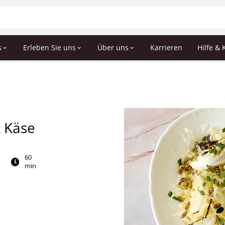
s
Erleben Sie uns
Über uns
Karrieren
Hilfe & 
t Käse
60
min