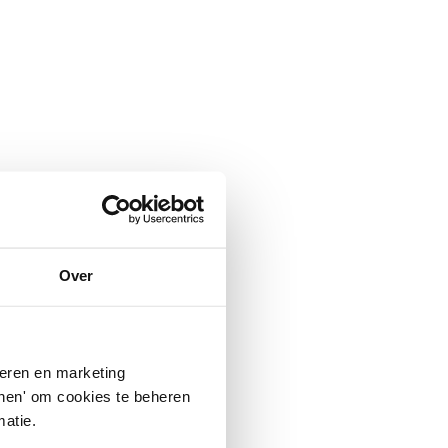
Over
seren en marketing
tonen' om cookies te beheren
atie.