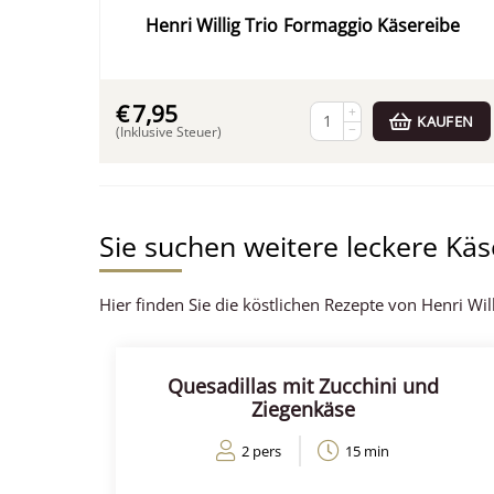
Henri Willig Trio Formaggio Käsereibe
€
7,95
+
KAUFEN
−
(Inklusive Steuer)
Sie suchen weitere leckere Kä
Hier finden Sie die köstlichen Rezepte von Henri Will
Quesadillas mit Zucchini und
Ziegenkäse
2 pers
15 min