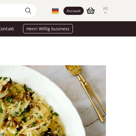
(€)
Account
Kontakt
Henri Willig business