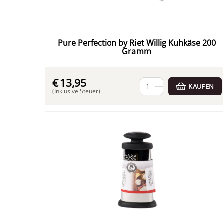
Pure Perfection by Riet Willig Kuhkäse 200
Gramm
€
13,95
+
KAUFEN
−
(Inklusive Steuer)