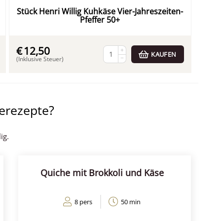
Stück Henri Willig Kuhkäse Vier-Jahreszeiten-
Pfeffer 50+
€
12,50
+
KAUFEN
−
(Inklusive Steuer)
serezepte?
ig.
Quiche mit Brokkoli und Käse
8 pers
50 min