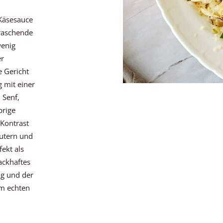
 Käsesauce
raschende
wenig
er
e Gericht
 mit einer
 Senf,
prige
Kontrast
äutern und
ekt als
ackhaftes
ng und der
em echten