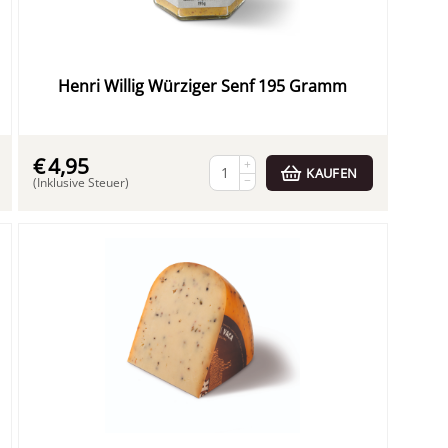
Henri Willig Würziger Senf 195 Gramm
€
4,95
+
KAUFEN
−
(Inklusive Steuer)