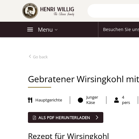
Menu
Besuchen Sie un
Go back
Gebratener Wirsingkohl mi
Junger
4
Hauptgerichte
Käse
pers
ALS PDF HERUNTERLADEN
Rezept für Wirsingkohl