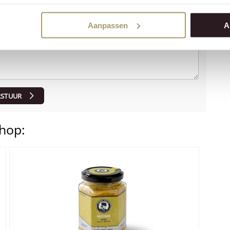
Aanpassen
A
RSTUUR
hop: