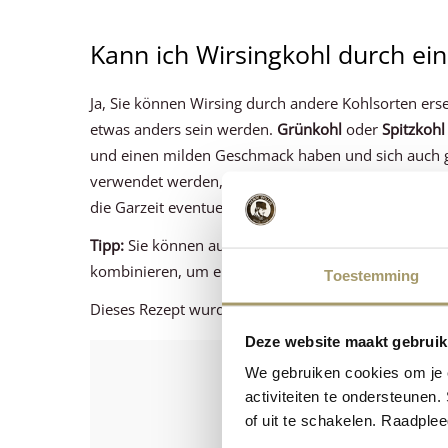
Kann ich Wirsingkohl durch ei
Ja, Sie können Wirsing durch andere Kohlsorten er
etwas anders sein werden.
Grünkohl
oder
Spitzkohl
und einen milden Geschmack haben und sich auch g
verwendet werden, hat aber eine festere Textur un
die Garzeit eventuell etwas länger sein muss, um die
Tipp:
Sie können auch einen anderen Gouda-Käse wä
kombinieren, um einen komplexeren Geschmack zu 
Toestemming
Dieses Rezept wurde von
Culinea
kreiert.
Deze website maakt gebruik
Ist das R
We gebruiken cookies om je e
activiteiten te ondersteunen.
Lassen Sie uns wis
of uit te schakelen. Raadple