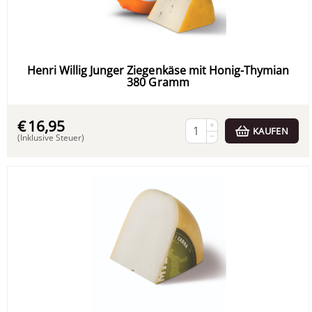
Henri Willig Junger Ziegenkäse mit Honig-Thymian
380 Gramm
€
16,95
+
KAUFEN
−
(Inklusive Steuer)