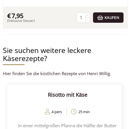
€
7,95
+
KAUFEN
−
(Inklusive Steuer)
Sie suchen weitere leckere
Käserezepte?
Hier finden Sie die köstlichen Rezepte von Henri Willig.
Risotto mit Käse
4 pers
25 min
In einer mittelgroßen Pfanne die Hälfte der Butter