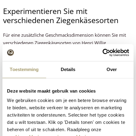
Experimentieren Sie mit
verschiedenen Ziegenkäsesorten
Für eine zusätzliche Geschmacksdimension können Sie mit
verschiedenen Ziegenkäsesorten von Henri Willig
experimentieren. Wählen Sie zum Beispiel den jungen Bio-
Ziegenkäse für einen subtileren, cremigeren Geschmack oder
einen würzigen Ziegenkäse mit Honig und Thymian. Diese
Toestemming
Details
Over
einzigartigen Käsesorten sorgen für überraschende
Geschmackskombinationen, die Ihr Risotto auf die nächste
Stufe heben. Trauen Sie sich zu variieren und entdecken Sie,
Deze website maakt gebruik van cookies
wie jeder Käse Ihr Gericht bereichern kann. Buon appetito!
We gebruiken cookies om je een betere browse ervaring
te bieden, website verkeer te analyseren en marketing
Dieses Rezept wurde von Henri Willig in Auftrag gegeben und
activiteiten te ondersteunen. Selecteer het type cookies
von
CiaoTutti
kreiert.
dat u wilt toestaan. Klik op 'Details tonen' om cookies te
beheren of uit te schakelen. Raadpleeg onze
Ist das Rezept gelungen?