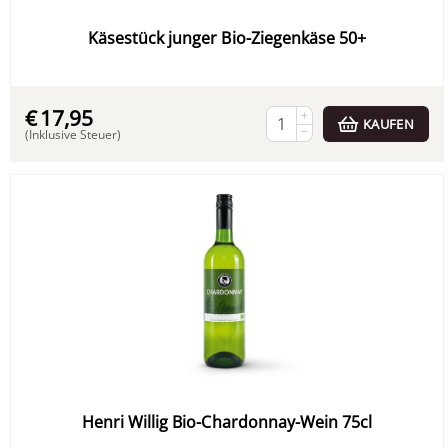
Käsestück junger Bio-Ziegenkäse 50+
€
17,95
+
KAUFEN
−
(Inklusive Steuer)
Henri Willig Bio-Chardonnay-Wein 75cl