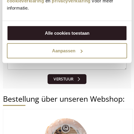
cookieverklaring
en
privacyverklaring
voor meer
informatie.
Lassen Sie uns wissen, was Sie davon halten!
Alle cookies toestaan
Aanpassen
VERSTUUR
Bestellung über unseren Webshop: