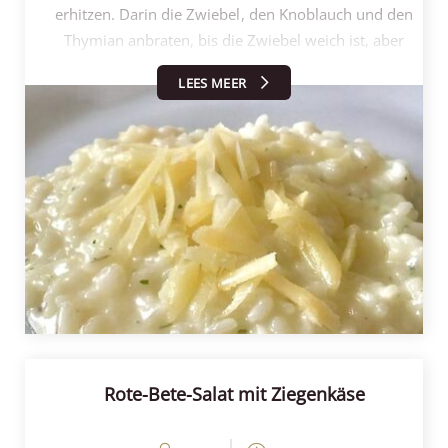
erhitzen. Darin die Zwiebel, den Knoblauch und den
Thymian anbraten, bis die Zwiebel weich ist, aber
keine Farbe annimmt. Dann den Reis hinzufügen und
LEES MEER
die Hitze erhöhen, bis der Reis fast zu braten beginnt.
Nach etwa einer Minute ist der Reis leicht glasig. Nun
den Wein hinzugeben und weiter gut umrühren. Die
Hitze herunterdrehen, so dass die Mischung gerade
noch kocht. Jedes Mal einen Esslöffel Brühe
hinzufügen und dabei ständig rühren. Jedes Mal
warten, bis die Brühe aufgesogen ist, bevor ein
weiterer Esslöffel hinzugegeben wird. Wenn die
gesamte Brühe zugegeben wurde, weiterrühren, bis
der Reis weich ist, aber noch einen leichten Biss hat.
Die Pfanne vom Herd nehmen und den Baby-
Schafskäse von Henri Willig hinzufügen. Anschließend
Rote-Bete-Salat mit Ziegenkäse
mit Salz und Pfeffer würzen. Zum Schluss die restliche
Hälfte der Butter hinzugeben, um das Gericht herrlich