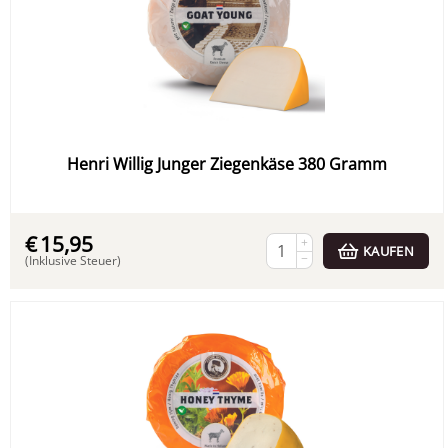
Henri Willig Junger Ziegenkäse 380 Gramm
€
15,95
+
KAUFEN
−
(Inklusive Steuer)