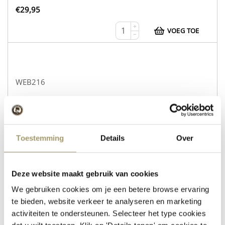
€
29,95
+
VOEG TOE
−
WEB216
Koekaas Gouda Naturel
Schapenkaas Rozemarijn Tijm
op voorraad
Toestemming
Details
Over
€
30,95
+
Deze website maakt gebruik van cookies
VOEG TOE
−
We gebruiken cookies om je een betere browse ervaring
te bieden, website verkeer te analyseren en marketing
activiteiten te ondersteunen. Selecteer het type cookies