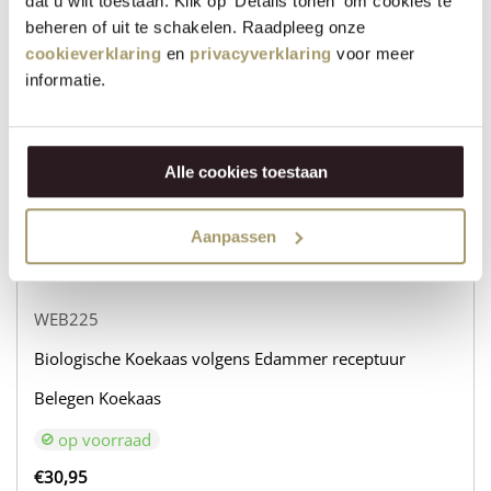
dat u wilt toestaan. Klik op 'Details tonen' om cookies te
WEB232
beheren of uit te schakelen. Raadpleeg onze
Biologische Koekaas volgens Edammer receptuur
cookieverklaring
en
privacyverklaring
voor meer
informatie.
Belegen Geitenkaas
op voorraad
€
31,95
Alle cookies toestaan
+
VOEG TOE
−
Aanpassen
WEB225
Biologische Koekaas volgens Edammer receptuur
Belegen Koekaas
op voorraad
€
30,95