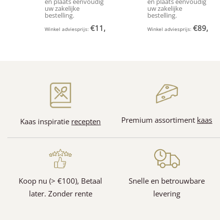
en plaats eenvoudig
en plaats eenvoudig
uw zakelijke
uw zakelijke
bestelling.
bestelling.
€
11,95
€
89,95
Winkel adviesprijs:
(Incl. BTW)
Winkel adviesprijs:
(
Premium assortiment
kaas
Kaas inspiratie
recepten
(128)
(31)
Koop nu (> €100), Betaal
Snelle en betrouwbare
later. Zonder rente
levering