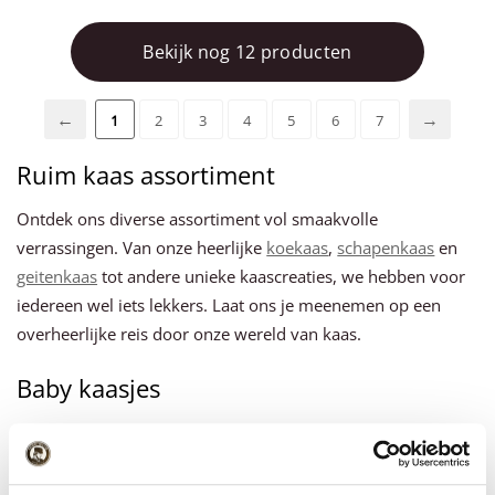
Bekijk nog 12 producten
1
2
3
4
5
6
7
Ruim kaas assortiment
Ontdek ons diverse assortiment vol smaakvolle
verrassingen. Van onze heerlijke
koekaas
,
schapenkaas
en
geitenkaas
tot andere unieke kaascreaties, we hebben voor
iedereen wel iets lekkers. Laat ons je meenemen op een
overheerlijke reis door onze wereld van kaas.
Baby kaasjes
In onze kaasmakerij in Katwoude bereiden we elke dag
verse
baby kaasjes
volgens een speciaal procedé. Deze
kleine kaasjes van 380 gram zijn perfect voor degenen die