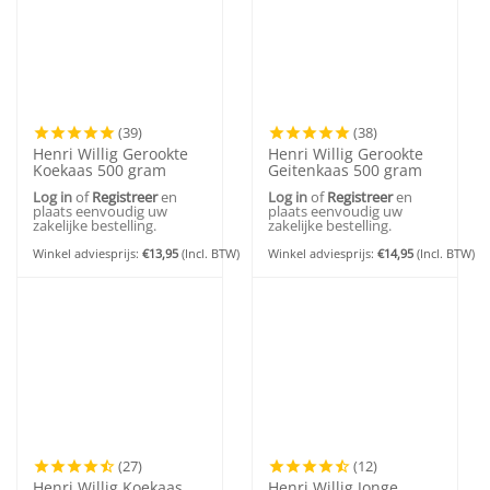
(39)
(38)
Henri Willig Gerookte
Henri Willig Gerookte
Koekaas 500 gram
Geitenkaas 500 gram
Log in
of
Registreer
en
Log in
of
Registreer
en
plaats eenvoudig uw
plaats eenvoudig uw
zakelijke bestelling.
zakelijke bestelling.
Winkel adviesprijs:
€
13,95
(Incl. BTW)
Winkel adviesprijs:
€
14,95
(Incl. BTW)
(27)
(12)
Henri Willig Koekaas
Henri Willig Jonge