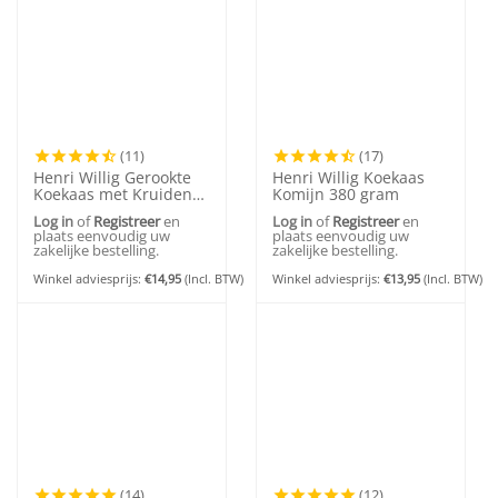
(11)
(17)
Henri Willig Gerookte
Henri Willig Koekaas
Koekaas met Kruiden
Komijn 380 gram
500 gram
Log in
of
Registreer
en
Log in
of
Registreer
en
plaats eenvoudig uw
plaats eenvoudig uw
zakelijke bestelling.
zakelijke bestelling.
Winkel adviesprijs:
€
14,95
(Incl. BTW)
Winkel adviesprijs:
€
13,95
(Incl. BTW)
(14)
(12)