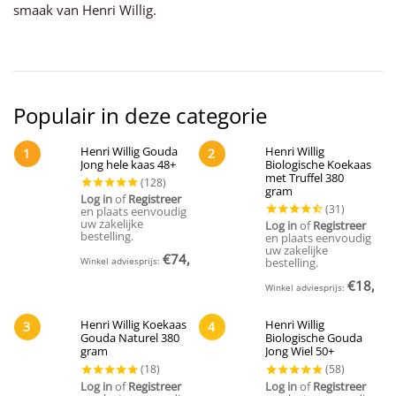
smaak van Henri Willig.
Populair in deze categorie
Henri Willig Gouda
Henri Willig
1
2
Jong hele kaas 48+
Biologische Koekaas
met Truffel 380
gram
Log in
of
Registreer
en plaats eenvoudig
uw zakelijke
Log in
of
Registreer
bestelling.
en plaats eenvoudig
uw zakelijke
€
74,95
Winkel adviesprijs:
(Incl. BTW)
bestelling.
€
18,95
Winkel adviesprijs:
(
Henri Willig Koekaas
Henri Willig
3
4
Gouda Naturel 380
Biologische Gouda
gram
Jong Wiel 50+
Log in
of
Registreer
Log in
of
Registreer