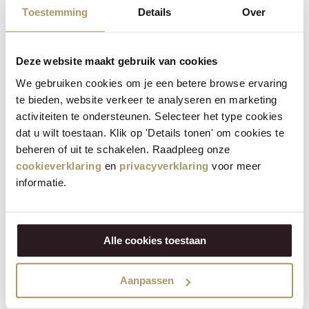
Toestemming
Details
Over
willen genieten van een unieke kaas ervaring. Proef
bijvoorbeeld onze ambachtelijke
Goudse kaas
,
wereldberoemd om zijn romige smaak die al eeuwenlang
Deze website maakt gebruik van cookies
onveranderd is. Of ontdek de Edammer kaas met zijn
We gebruiken cookies om je een betere browse ervaring
typerende korst en ietwat kruidige geur. Daarnaast hebben
te bieden, website verkeer te analyseren en marketing
we baby kaasjes van koeienmelk, geitenmelk en
activiteiten te ondersteunen. Selecteer het type cookies
schapenmelk verpakt in kleurrijke verpakkingen, elk met
dat u wilt toestaan. Klik op 'Details tonen' om cookies te
een eigen unieke smaak. Van kruiden en knoflook tot truffel,
beheren of uit te schakelen. Raadpleeg onze
kokos en honing tijm, bij Henri Willig hebben we het
cookieverklaring
en
privacyverklaring
voor meer
allemaal.
informatie.
Biologische kazen
Onze biologische kazen, veelal gemaakt van Jersey melk, zijn
Alle cookies toestaan
een ware traktatie voor de smaakpapillen. Met naturel,
truffel en knoflook varianten bieden deze kazen een romige
Aanpassen
en rijke smaakervaring. Door het hogere eiwitgehalte van de
Jersey melk zijn deze kazen extra romig en vol van smaak.