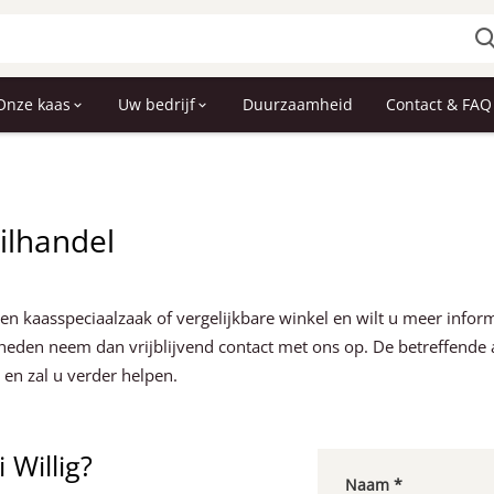
Onze kaas
Uw bedrijf
Duurzaamheid
Contact & FAQ
ilhandel
een kaasspeciaalzaak of vergelijkbare winkel en wilt u meer info
heden neem dan vrijblijvend contact met ons op. De betreffende 
 en zal u verder helpen.
 Willig?
Naam *