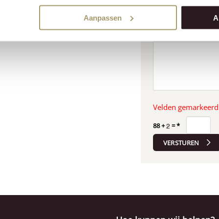
Aanpassen
A
Bericht
Velden gemarkeerd m
88
+
=
*
VERSTUREN