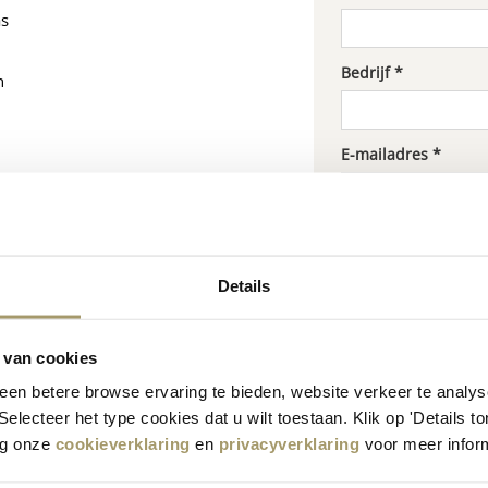
as
Bedrijf *
n
E-mailadres *
Adres
Details
Plaats
 van cookies
en betere browse ervaring te bieden, website verkeer te analy
Postcode
 Selecteer het type cookies dat u wilt toestaan. Klik op 'Details 
eg onze
cookieverklaring
en
privacyverklaring
voor meer inform
Telefoon