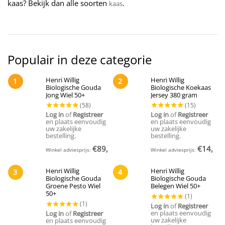
kaas? Bekijk dan alle soorten
.
kaas
Populair in deze categorie
Henri Willig
Henri Willig
1
2
Biologische Gouda
Biologische Koekaas
Jong Wiel 50+
Jersey 380 gram
Log in
of
Registreer
Log in
of
Registreer
en plaats eenvoudig
en plaats eenvoudig
uw zakelijke
uw zakelijke
bestelling.
bestelling.
€
89,95
€
14,95
Winkel adviesprijs:
(Incl. BTW)
Winkel adviesprijs:
(
Henri Willig
Henri Willig
3
4
Biologische Gouda
Biologische Gouda
Groene Pesto Wiel
Belegen Wiel 50+
50+
Log in
of
Registreer
en plaats eenvoudig
Log in
of
Registreer
uw zakelijke
en plaats eenvoudig