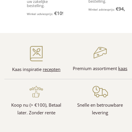
bestelling.
uw zakelijke
bestelling.
€
94,95
Winkel adviesprijs:
(
€
109,95
Winkel adviesprijs:
(Incl. BTW)
(58)
(15)
Premium assortiment
kaas
Kaas inspiratie
recepten
(1)
(1)
Koop nu (> €100), Betaal
Snelle en betrouwbare
later. Zonder rente
levering