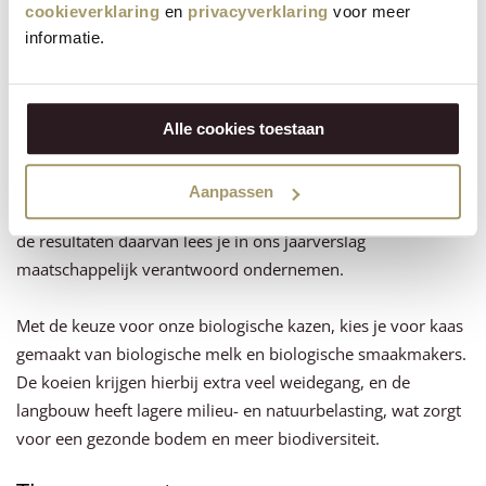
cookieverklaring
en
privacyverklaring
voor meer
respect voor mens, dier en natuur. Binnen onze biologische
informatie.
bedrijfsvoering werken we continu aan het verantwoord
omgaan met grondstoffen, het versterken van biodiversiteit
en het efficiënt gebruiken van water en energie.
Alle cookies toestaan
Met ons maatschappelijk verantwoord ondernemen-
programma Milk & More zetten we stappen om onze
Aanpassen
werkwijze verder te verbeteren. Meer over onze aanpak en
de resultaten daarvan lees je in ons jaarverslag
maatschappelijk verantwoord ondernemen.
Met de keuze voor onze biologische kazen, kies je voor kaas
gemaakt van biologische melk en biologische smaakmakers.
De koeien krijgen hierbij extra veel weidegang, en de
langbouw heeft lagere milieu- en natuurbelasting, wat zorgt
voor een gezonde bodem en meer biodiversiteit.