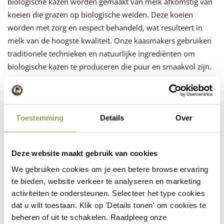
biologische kazen worden gemaakt van melk afkomstig van
koeien die grazen op biologische weiden. Deze koeien
worden met zorg en respect behandeld, wat resulteert in
melk van de hoogste kwaliteit. Onze kaasmakers gebruiken
traditionele technieken en natuurlijke ingrediënten om
biologische kazen te produceren die puur en smaakvol zijn.
Een wereld van biologische smaken
Ontdek de diversiteit van biologische kaas. Van biologische
Toestemming
Details
Over
Goudse kaas
en
geitenkaas
tot kruidige en romige kazen.
Laat je verrassen door de karakteristieke aroma's en unieke
smaken die onze biologische kazen te bieden hebben. Elke
Deze website maakt gebruik van cookies
hap zit vol smaak en passie.
We gebruiken cookies om je een betere browse ervaring
te bieden, website verkeer te analyseren en marketing
Verantwoord produceren met respect
activiteiten te ondersteunen. Selecteer het type cookies
voor mens, dier en natuur
dat u wilt toestaan. Klik op 'Details tonen' om cookies te
Bij Henri Willig produceren we onze biologische kazen met
beheren of uit te schakelen. Raadpleeg onze