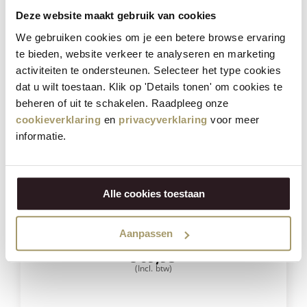
VOEG TOE
Deze website maakt gebruik van cookies
We gebruiken cookies om je een betere browse ervaring
te bieden, website verkeer te analyseren en marketing
Besparing
23%
activiteiten te ondersteunen. Selecteer het type cookies
dat u wilt toestaan. Klik op 'Details tonen' om cookies te
beheren of uit te schakelen. Raadpleeg onze
cookieverklaring
en
privacyverklaring
voor meer
informatie.
Alle cookies toestaan
Henri Willig Selectie van 6 Kazen
Aanpassen
€
90,70
€
69,95
(Incl. btw)
VOEG TOE