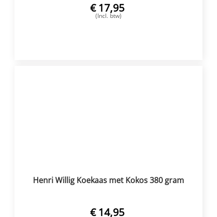
€
17,95
(Incl. btw)
VOEG TOE
Henri Willig Koekaas met Kokos 380 gram
€
14,95