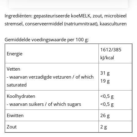
Ingrediënten: gepasteuriseerde koeMELK, zout, microbieel
stremsel, conserveermiddel (natriumnitraat), kaasculturen
Gemiddelde voedingswaarde per 100 g:
1612/385
Energie
kJ/kcal
Vetten
31 g
- waarvan verzadigde vetzuren / of which
19 g
saturated
Koolhydraten
<0,5 g
- waarvan suikers / of which sugars
<0,5 g
Eiwitten
26 g
Zout
2 g