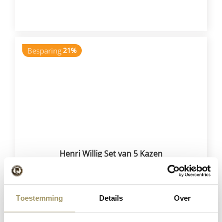
VOEG TOE
Besparing
21%
Henri Willig Set van 5 Kazen
€
75,75
€
59,95
Toestemming
Details
Over
(Incl. btw)