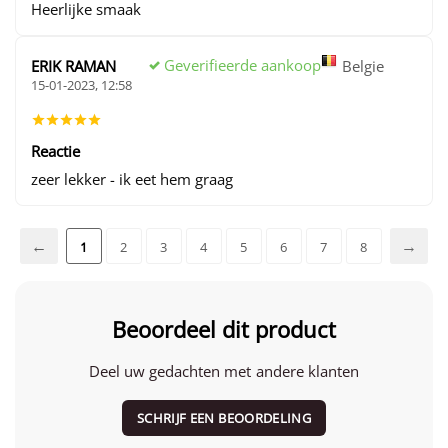
Heerlijke smaak
Geverifieerde aankoop
ERIK RAMAN
Belgie
15-01-2023, 12:58
Reactie
zeer lekker - ik eet hem graag
1
2
3
4
5
6
7
8
Beoordeel dit product
Deel uw gedachten met andere klanten
SCHRIJF EEN BEOORDELING