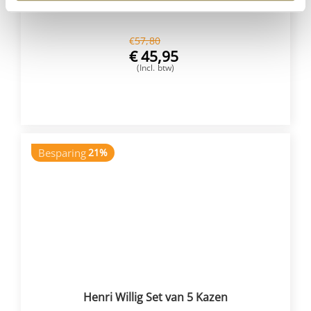
€
57,80
€
45,95
(Incl. btw)
VOEG TOE
Besparing
21%
Henri Willig Set van 5 Kazen