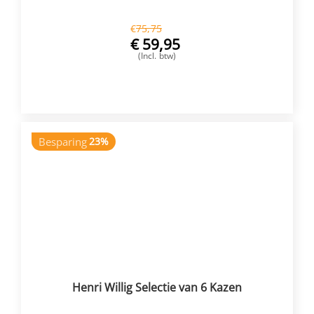
€
75,75
€
59,95
(Incl. btw)
VOEG TOE
Besparing
23%
Henri Willig Selectie van 6 Kazen