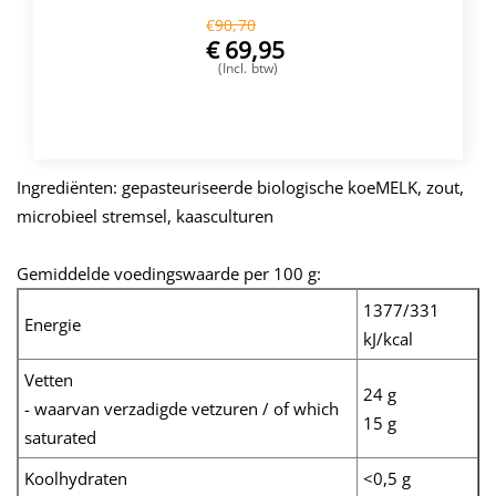
€
90,70
€
69,95
(Incl. btw)
VOEG TOE
Ingrediënten: gepasteuriseerde biologische koeMELK, zout,
microbieel stremsel, kaasculturen
Gemiddelde voedingswaarde per 100 g:
1377/331
Energie
kJ/kcal
Vetten
24 g
- waarvan verzadigde vetzuren / of which
15 g
saturated
Koolhydraten
<0,5 g