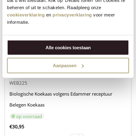
dat u wilt toestaan. Klik op 'Details tonen' om cookies te
Biologische Koekaas volgens Edammer receptuur
beheren of uit te schakelen. Raadpleeg onze
cookieverklaring
en
privacyverklaring
voor meer
Belegen Geitenkaas
informatie.
op voorraad
€
31,95
Alle cookies toestaan
+
VOEG TOE
−
Aanpassen
WEB225
Biologische Koekaas volgens Edammer receptuur
Belegen Koekaas
op voorraad
€
30,95