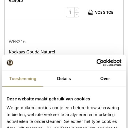
€
29,95
+
VOEG TOE
−
WEB216
Koekaas Gouda Naturel
Schapenkaas Rozemarijn Tijm
op voorraad
Toestemming
Details
Over
€
30,95
+
VOEG TOE
−
Deze website maakt gebruik van cookies
We gebruiken cookies om je een betere browse ervaring
te bieden, website verkeer te analyseren en marketing
activiteiten te ondersteunen. Selecteer het type cookies
WEB232