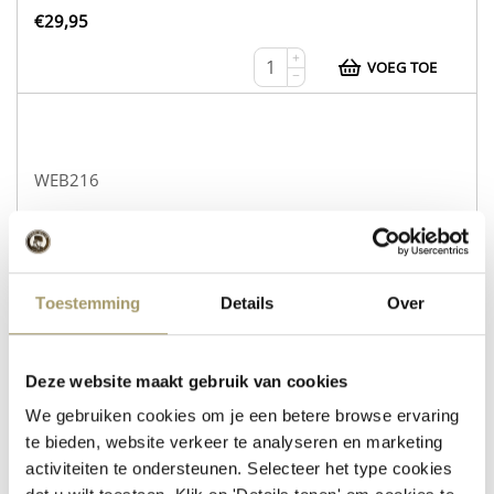
€
29,95
+
VOEG TOE
−
WEB216
Koekaas Gouda Naturel
Schapenkaas Rozemarijn Tijm
op voorraad
Toestemming
Details
Over
€
30,95
+
Deze website maakt gebruik van cookies
VOEG TOE
−
We gebruiken cookies om je een betere browse ervaring
te bieden, website verkeer te analyseren en marketing
activiteiten te ondersteunen. Selecteer het type cookies