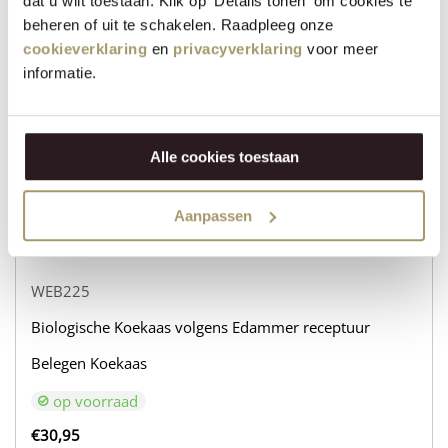
dat u wilt toestaan. Klik op 'Details tonen' om cookies te
WEB232
beheren of uit te schakelen. Raadpleeg onze
Biologische Koekaas volgens Edammer receptuur
cookieverklaring
en
privacyverklaring
voor meer
informatie.
Belegen Geitenkaas
op voorraad
€
31,95
Alle cookies toestaan
+
VOEG TOE
−
Aanpassen
WEB225
Biologische Koekaas volgens Edammer receptuur
Belegen Koekaas
op voorraad
€
30,95