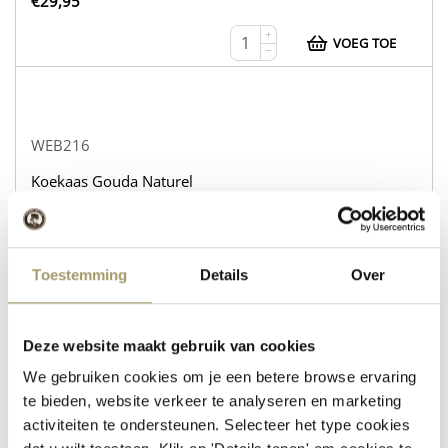
€
29,95
+
VOEG TOE
−
WEB216
Koekaas Gouda Naturel
Schapenkaas Rozemarijn Tijm
op voorraad
Toestemming
Details
Over
€
30,95
+
VOEG TOE
−
Deze website maakt gebruik van cookies
We gebruiken cookies om je een betere browse ervaring
te bieden, website verkeer te analyseren en marketing
activiteiten te ondersteunen. Selecteer het type cookies
WEB232