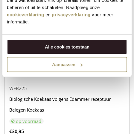
dat u wilt toestaan. Klik op 'Details tonen' om cookies te
WEB232
beheren of uit te schakelen. Raadpleeg onze
Biologische Koekaas volgens Edammer receptuur
cookieverklaring
en
privacyverklaring
voor meer
informatie.
Belegen Geitenkaas
op voorraad
€
31,95
Alle cookies toestaan
+
VOEG TOE
−
Aanpassen
WEB225
Biologische Koekaas volgens Edammer receptuur
Belegen Koekaas
op voorraad
€
30,95