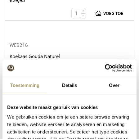
€
29,95
+
VOEG TOE
−
WEB216
Koekaas Gouda Naturel
Schapenkaas Rozemarijn Tijm
op voorraad
Toestemming
Details
Over
€
30,95
+
VOEG TOE
−
Deze website maakt gebruik van cookies
We gebruiken cookies om je een betere browse ervaring
te bieden, website verkeer te analyseren en marketing
activiteiten te ondersteunen. Selecteer het type cookies
WEB232