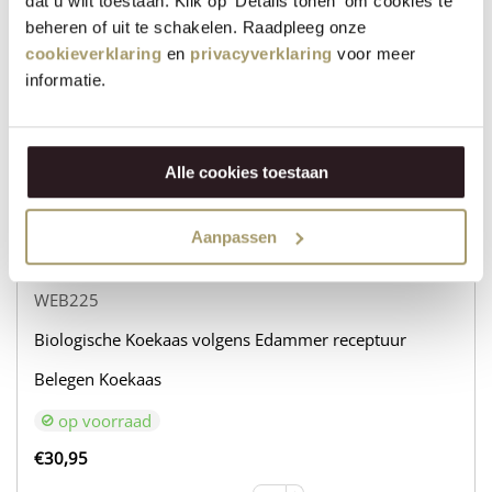
dat u wilt toestaan. Klik op 'Details tonen' om cookies te
Biologische Koekaas volgens Edammer receptuur
beheren of uit te schakelen. Raadpleeg onze
cookieverklaring
en
privacyverklaring
voor meer
Belegen Geitenkaas
informatie.
op voorraad
€
31,95
Alle cookies toestaan
+
VOEG TOE
−
Aanpassen
WEB225
Biologische Koekaas volgens Edammer receptuur
Belegen Koekaas
op voorraad
€
30,95