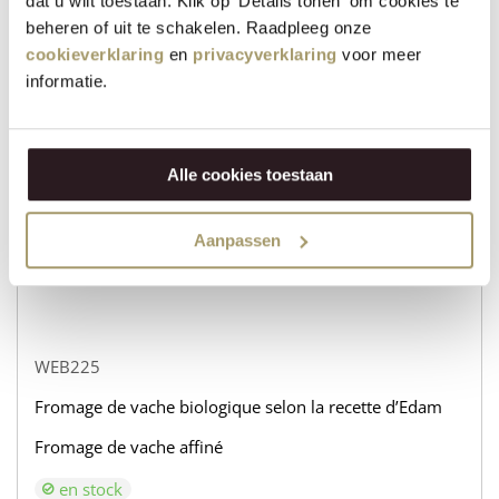
dat u wilt toestaan. Klik op 'Details tonen' om cookies te
beheren of uit te schakelen. Raadpleeg onze
WEB232
cookieverklaring
en
privacyverklaring
voor meer
informatie.
Fromage de vache biologique selon la recette d’Edam
Fromage de chèvre affiné
en stock
Alle cookies toestaan
€
31,95
Aanpassen
+
ACHETER
−
WEB225
Fromage de vache biologique selon la recette d’Edam
Fromage de vache affiné
en stock