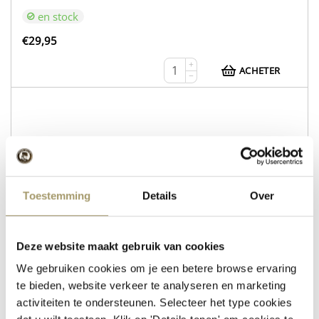
en stock
€
29,95
+
ACHETER
−
WEB216
Fromage de vache Gouda nature
Fromage de brebis au romarin et au thym
Toestemming
Details
Over
en stock
€
30,95
Deze website maakt gebruik van cookies
We gebruiken cookies om je een betere browse ervaring
+
ACHETER
−
te bieden, website verkeer te analyseren en marketing
activiteiten te ondersteunen. Selecteer het type cookies