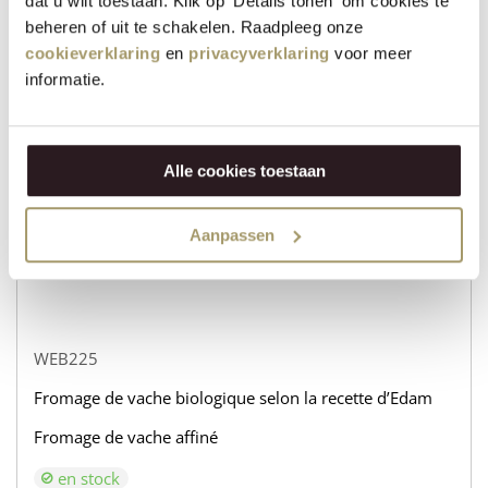
dat u wilt toestaan. Klik op 'Details tonen' om cookies te
beheren of uit te schakelen. Raadpleeg onze
WEB232
cookieverklaring
en
privacyverklaring
voor meer
informatie.
Fromage de vache biologique selon la recette d’Edam
Fromage de chèvre affiné
en stock
Alle cookies toestaan
€
31,95
Aanpassen
+
ACHETER
−
WEB225
Fromage de vache biologique selon la recette d’Edam
Fromage de vache affiné
en stock