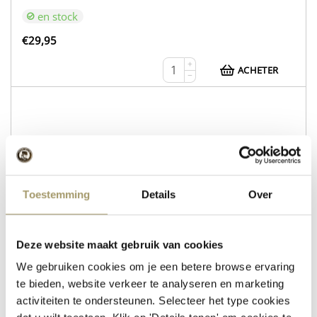
en stock
€
29,95
+
ACHETER
−
WEB216
Fromage de vache Gouda nature
Fromage de brebis au romarin et au thym
Toestemming
Details
Over
en stock
€
30,95
Deze website maakt gebruik van cookies
We gebruiken cookies om je een betere browse ervaring
+
ACHETER
−
te bieden, website verkeer te analyseren en marketing
activiteiten te ondersteunen. Selecteer het type cookies