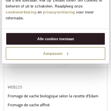
dat u wilt toestaan. Klik op 'Details tonen' om cookies te
beheren of uit te schakelen. Raadpleeg onze
cookieverklaring
en
privacyverklaring
voor meer
WEB232
informatie.
Fromage de vache biologique selon la recette d’Edam
Fromage de chèvre affiné
Alle cookies toestaan
en stock
€
31,95
Aanpassen
+
ACHETER
−
WEB225
Fromage de vache biologique selon la recette d’Edam
Fromage de vache affiné