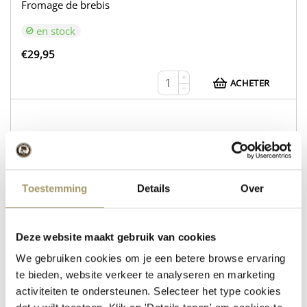
Fromage de brebis
en stock
€
29,95
+
ACHETER
−
WEB216
Fromage de vache Gouda nature
Toestemming
Details
Over
Fromage de brebis au romarin et au thym
en stock
Deze website maakt gebruik van cookies
€
30,95
We gebruiken cookies om je een betere browse ervaring
te bieden, website verkeer te analyseren en marketing
+
ACHETER
−
activiteiten te ondersteunen. Selecteer het type cookies