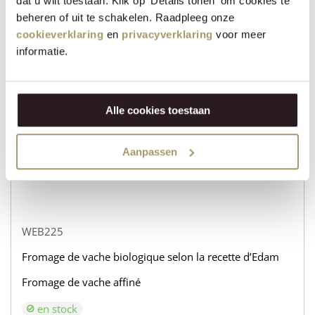
dat u wilt toestaan. Klik op 'Details tonen' om cookies te
beheren of uit te schakelen. Raadpleeg onze
WEB232
cookieverklaring
en
privacyverklaring
voor meer
informatie.
Fromage de vache biologique selon la recette d’Edam
Fromage de chèvre affiné
en stock
Alle cookies toestaan
€
31,95
Aanpassen
+
ACHETER
−
WEB225
Fromage de vache biologique selon la recette d’Edam
Fromage de vache affiné
en stock