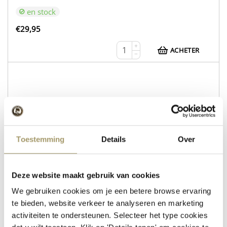
en stock
€
29,95
+
ACHETER
−
WEB216
Fromage de vache Gouda nature
Fromage de brebis au romarin et au thym
Toestemming
Details
Over
en stock
€
30,95
Deze website maakt gebruik van cookies
We gebruiken cookies om je een betere browse ervaring
+
ACHETER
−
te bieden, website verkeer te analyseren en marketing
activiteiten te ondersteunen. Selecteer het type cookies