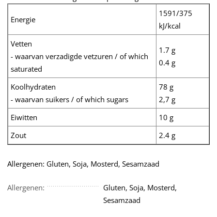
1591/375
Energie
kJ/kcal
Vetten
1.7 g
- waarvan verzadigde vetzuren / of which
0.4 g
saturated
Koolhydraten
78 g
- waarvan suikers / of which sugars
2,7 g
Eiwitten
10 g
Zout
2.4 g
Allergenen: Gluten, Soja, Mosterd, Sesamzaad
Allergenen:
Gluten, Soja, Mosterd,
Sesamzaad