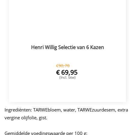
Henri Willig Selectie van 6 Kazen
€
90,70
€
69,95
(Incl. btw)
VOEG TOE
Ingrediënten: TARWEbloem, water, TARWEzuurdesem, extra
vergine olijfolie, gist.
Gemiddelde voedingswaarde per 100 g: