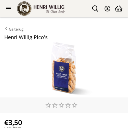
Ga terug
Henri Willig Pico's
€
3,50