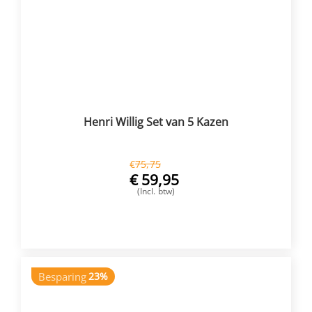
Henri Willig Set van 5 Kazen
€
75,75
€
59,95
(Incl. btw)
VOEG TOE
Besparing
23%