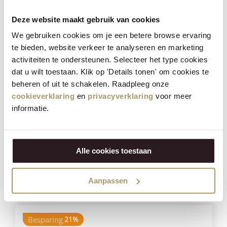
Besparing
23%
Deze website maakt gebruik van cookies
We gebruiken cookies om je een betere browse ervaring
te bieden, website verkeer te analyseren en marketing
activiteiten te ondersteunen. Selecteer het type cookies
dat u wilt toestaan. Klik op 'Details tonen' om cookies te
beheren of uit te schakelen. Raadpleeg onze
cookieverklaring
en
privacyverklaring
voor meer
Henri Willig Selectie van 12 Kazen
informatie.
€
181,40
€
139,95
Alle cookies toestaan
(Incl. btw)
VOEG TOE
Aanpassen
Besparing
21%