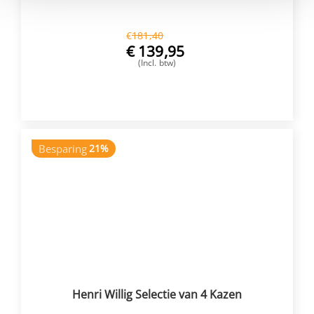
€
181,40
€
139,95
(Incl. btw)
VOEG TOE
Besparing
21%
Henri Willig Selectie van 4 Kazen