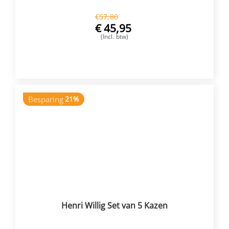
€
57,80
€
45,95
(Incl. btw)
VOEG TOE
Besparing
21%
Henri Willig Set van 5 Kazen