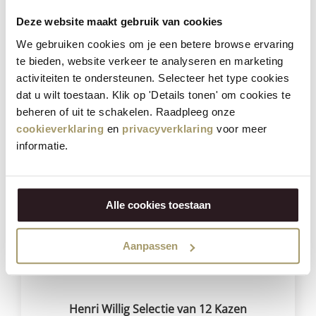
Henri Willig Koekaas met Kokos 380 gram
Deze website maakt gebruik van cookies
We gebruiken cookies om je een betere browse ervaring
€
14,95
te bieden, website verkeer te analyseren en marketing
(Incl. btw)
activiteiten te ondersteunen. Selecteer het type cookies
dat u wilt toestaan. Klik op 'Details tonen' om cookies te
SELECTEER OPTIES
beheren of uit te schakelen. Raadpleeg onze
cookieverklaring
en
privacyverklaring
voor meer
informatie.
Besparing
23%
Alle cookies toestaan
Aanpassen
Henri Willig Selectie van 12 Kazen