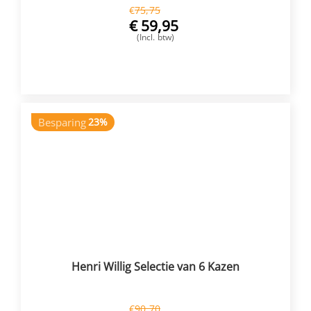
€
75,75
€
59,95
(Incl. btw)
VOEG TOE
Besparing
23%
Henri Willig Selectie van 6 Kazen
€
90,70