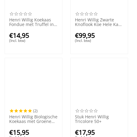
Henri Willig Koekaas
Henri Willig Zwarte
Fondue met Truffel in
Knoflook Koe Hele Kaas
Pot
50+
€
14,95
€
99,95
(Incl. btw)
(Incl. btw)
(2)
Henri Willig Biologische
Stuk Henri Willig
Koekaas met Groene
Tricolore 50+
Pesto 380 gram
€
15,95
€
17,95