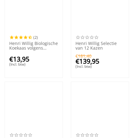
(2)
Henri Willig Biologische
Henri Willig Selectie
Koekaas volgens
van 12 Kazen
Edammer receptuur
€
181,40
380 gram
€
13,95
€
139,95
(Incl. btw)
(Incl. btw)