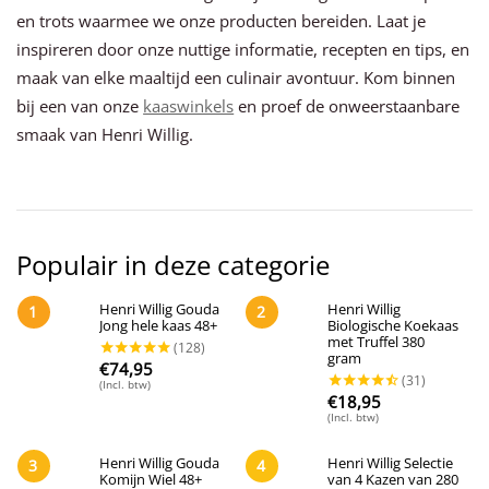
en trots waarmee we onze producten bereiden. Laat je
inspireren door onze nuttige informatie, recepten en tips, en
maak van elke maaltijd een culinair avontuur. Kom binnen
bij een van onze
kaaswinkels
en proef de onweerstaanbare
smaak van Henri Willig.
Populair in deze categorie
Henri Willig Gouda
Henri Willig
1
2
Jong hele kaas 48+
Biologische Koekaas
met Truffel 380
gram
€
74,95
(Incl. btw)
€
18,95
(Incl. btw)
Henri Willig Gouda
Henri Willig Selectie
3
4
Komijn Wiel 48+
van 4 Kazen van 280