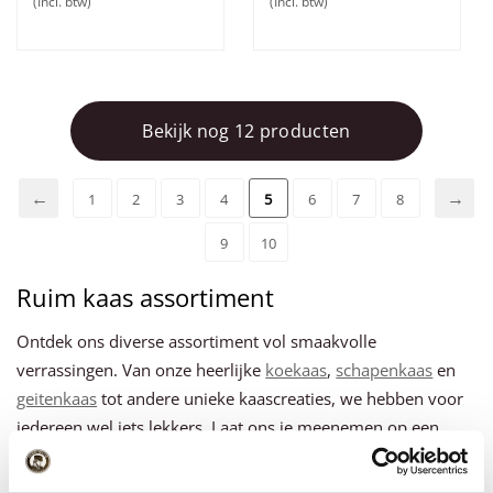
(Incl. btw)
(Incl. btw)
Bekijk nog 12 producten
1
2
3
4
5
6
7
8
9
10
Ruim kaas assortiment
Ontdek ons diverse assortiment vol smaakvolle
verrassingen. Van onze heerlijke
koekaas
,
schapenkaas
en
geitenkaas
tot andere unieke kaascreaties, we hebben voor
iedereen wel iets lekkers. Laat ons je meenemen op een
overheerlijke reis door onze wereld van kaas.