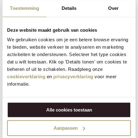
Baby kaasjes
Toestemming
Details
Over
In onze kaasmakerij in Katwoude bereiden we elke dag
verse
baby kaasjes
volgens een speciaal procedé. Deze
Deze website maakt gebruik van cookies
kleine kaasjes van 380 gram zijn perfect voor degenen die
We gebruiken cookies om je een betere browse ervaring
willen genieten van een unieke kaas ervaring. Proef
te bieden, website verkeer te analyseren en marketing
bijvoorbeeld onze ambachtelijke
Goudse kaas
,
activiteiten te ondersteunen. Selecteer het type cookies
wereldberoemd om zijn romige smaak die al eeuwenlang
dat u wilt toestaan. Klik op 'Details tonen' om cookies te
onveranderd is. Of ontdek de Edammer kaas met zijn
beheren of uit te schakelen. Raadpleeg onze
typerende korst en ietwat kruidige geur. Daarnaast hebben
cookieverklaring
en
privacyverklaring
voor meer
we baby kaasjes van koeienmelk, geitenmelk en
informatie.
schapenmelk verpakt in kleurrijke verpakkingen, elk met
een eigen unieke smaak. Van kruiden en knoflook tot truffel,
kokos en honing tijm, bij Henri Willig hebben we het
Alle cookies toestaan
allemaal.
Biologische kazen
Aanpassen