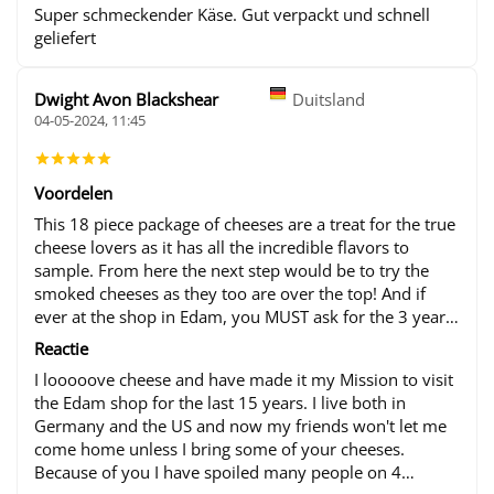
Super schmeckender Käse. Gut verpackt und schnell
geliefert
Dwight Avon Blackshear
Duitsland
04-05-2024, 11:45
Voordelen
This 18 piece package of cheeses are a treat for the true
cheese lovers as it has all the incredible flavors to
sample. From here the next step would be to try the
smoked cheeses as they too are over the top! And if
ever at the shop in Edam, you MUST ask for the 3 year
old cheese on the top shelf. I suspect that after tasting
Reactie
that, you love of cheese will never be the same.
I looooove cheese and have made it my Mission to visit
the Edam shop for the last 15 years. I live both in
Germany and the US and now my friends won't let me
come home unless I bring some of your cheeses.
Because of you I have spoiled many people on 4