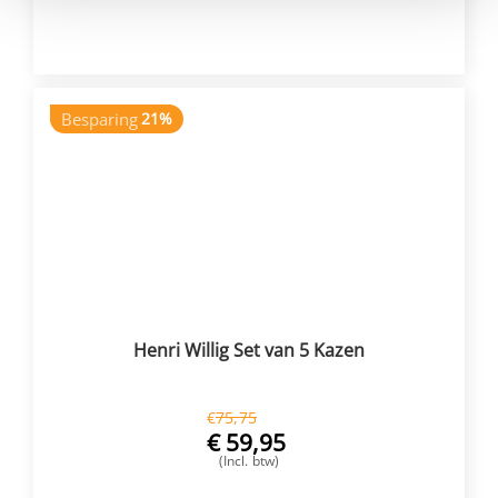
VOEG TOE
Besparing
21%
Henri Willig Set van 5 Kazen
€
75,75
€
59,95
(Incl. btw)