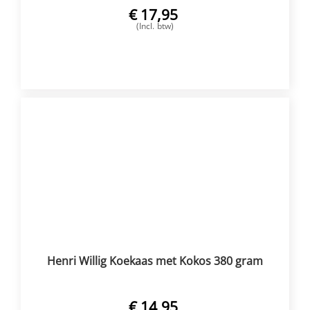
€
17,95
(Incl. btw)
VOEG TOE
Henri Willig Koekaas met Kokos 380 gram
€
14,95