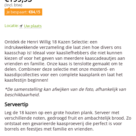
(Incl. btw)
Je bespaart: 
€
84,15
Locatie:
Uw plaats
Ontdek de Henri Willig 18 Kazen Selectie: een
indrukwekkende verzameling die laat zien hoe divers ons
kaasschap is! Ideaal voor kaasliefhebbers die niet kunnen
kiezen of voor het geven van meerdere kaascadeautjes aan
vrienden en familie. Onze kaas is tenslotte gemaakt om te
delen. Combineer deze selectie met onze mosterd- en
kaasdipcollecties voor een complete kaasplank en laat het
kaasfestijn beginnen!
*De samenstelling kan afwijken van de foto, afhankelijk van
beschikbaarheid.
Serveertip
Leg de 18 kazen op een grote houten plank. Serveer met
verschillende noten, gedroogd fruit en ambachtelijk brood. Zo
ontstaat een gevarieerde kaasproeverij die perfect is voor
borrels en feestjes met familie en vrienden.