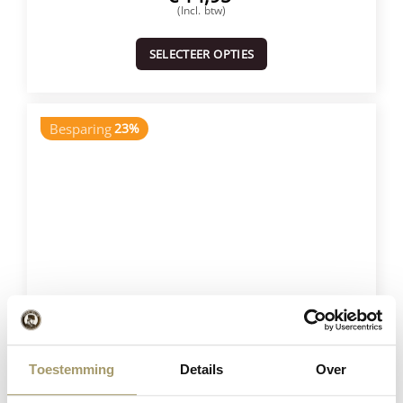
(Incl. btw)
SELECTEER OPTIES
Besparing
23%
Henri Willig Selectie van 12 Kazen
Toestemming
Details
Over
€
181,40
€
139,95