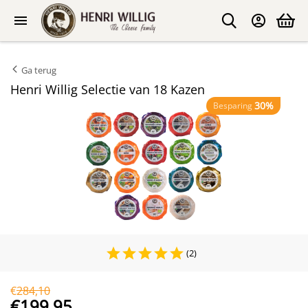
Ga terug
Henri Willig Selectie van 18 Kazen
30%
Besparing
(2)
€
284,10
€
199,95