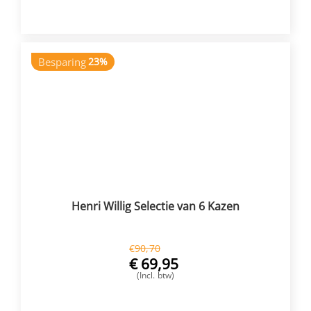
VOEG TOE
Besparing
23%
Henri Willig Selectie van 6 Kazen
€
90,70
€
69,95
(Incl. btw)
VOEG TOE