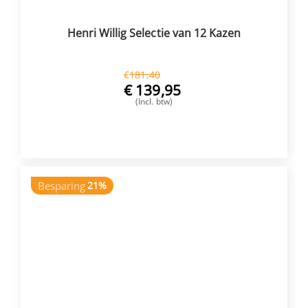
Henri Willig Selectie van 12 Kazen
€
181,40
€
139,95
(Incl. btw)
VOEG TOE
Besparing
21%