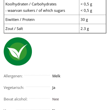
Koolhydraten / Carbohydrates
< 0,5 g
- waarvan suikers / of which sugars
< 0,5 g
Eiwitten / Protein
30 g
Zout / Salt
2.3 g
Allergenen:
Melk
Vegetarisch:
Ja
Bevat alcohol:
Nee