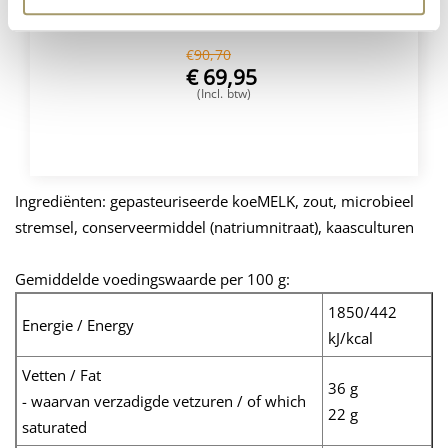
€
90,70
€
69,95
(Incl. btw)
VOEG TOE
Ingrediënten: gepasteuriseerde koeMELK, zout, microbieel
stremsel, conserveermiddel (natriumnitraat), kaasculturen
Gemiddelde voedingswaarde per 100 g:
1850/442
Energie / Energy
kJ/kcal
Vetten / Fat
36 g
- waarvan verzadigde vetzuren / of which
22 g
saturated