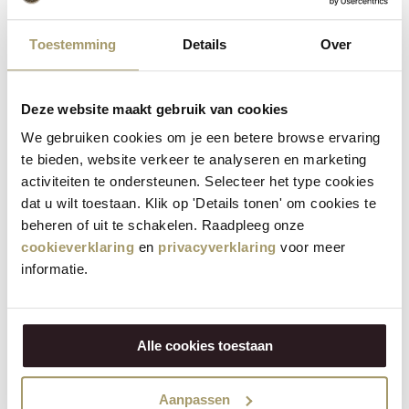
Henri Willig Set van 5 Kazen
Toestemming
Details
Over
€
75,75
€
59,95
(Incl. btw)
Deze website maakt gebruik van cookies
We gebruiken cookies om je een betere browse ervaring
VOEG TOE
te bieden, website verkeer te analyseren en marketing
activiteiten te ondersteunen. Selecteer het type cookies
dat u wilt toestaan. Klik op 'Details tonen' om cookies te
Besparing
23%
beheren of uit te schakelen. Raadpleeg onze
cookieverklaring
en
privacyverklaring
voor meer
informatie.
Alle cookies toestaan
Aanpassen
Henri Willig Selectie van 6 Kazen