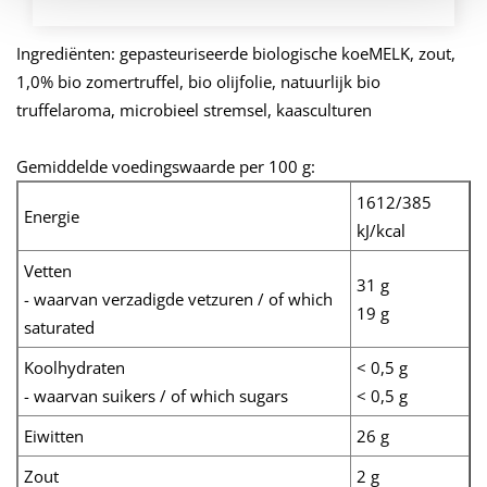
Ingrediënten: gepasteuriseerde biologische koeMELK, zout,
1,0% bio zomertruffel, bio olijfolie, natuurlijk bio
truffelaroma, microbieel stremsel, kaasculturen
Gemiddelde voedingswaarde per 100 g:
1612/385
Energie
kJ/kcal
Vetten
31 g
- waarvan verzadigde vetzuren / of which
19 g
saturated
Koolhydraten
< 0,5 g
- waarvan suikers / of which sugars
< 0,5 g
Eiwitten
26 g
Zout
2 g