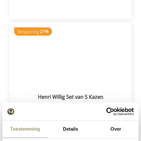
VOEG TOE
Besparing
21%
Henri Willig Set van 5 Kazen
€
75,75
€
59,95
(Incl. btw)
Toestemming
Details
Over
VOEG TOE