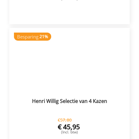
VOEG TOE
Besparing
21%
Henri Willig Selectie van 4 Kazen
€
57,80
€
45,95
(Incl. btw)