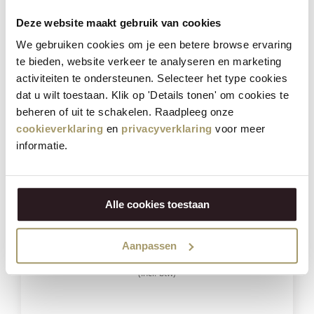
Deze website maakt gebruik van cookies
We gebruiken cookies om je een betere browse ervaring
Besparing
23%
te bieden, website verkeer te analyseren en marketing
activiteiten te ondersteunen. Selecteer het type cookies
dat u wilt toestaan. Klik op 'Details tonen' om cookies te
beheren of uit te schakelen. Raadpleeg onze
cookieverklaring
en
privacyverklaring
voor meer
informatie.
Henri Willig Selectie van 6 Kazen
Alle cookies toestaan
€
90,70
Aanpassen
€
69,95
(Incl. btw)
VOEG TOE